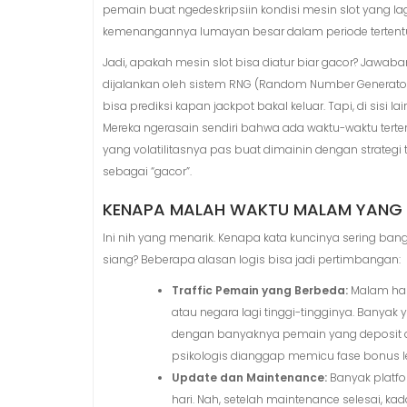
pemain buat ngedeskripsiin kondisi mesin slot yang l
kemenangannya lumayan besar dalam periode tertent
Jadi, apakah mesin slot bisa diatur biar gacor? Jawaban
dijalankan oleh sistem RNG (Random Number Generator)
bisa prediksi kapan jackpot bakal keluar. Tapi, di si
Mereka ngerasain sendiri bahwa ada waktu-waktu terten
yang volatilitasnya pas buat dimainin dengan strategi 
sebagai “gacor”.
KENAPA MALAH WAKTU MALAM YANG S
Ini nih yang menarik. Kenapa kata kuncinya sering bang
siang? Beberapa alasan logis bisa jadi pertimbangan:
Traffic Pemain yang Berbeda:
Malam hari
atau negara lagi tinggi-tingginya. Banyak
dengan banyaknya pemain yang deposit dan
psikologis dianggap memicu fase bonus le
Update dan Maintenance:
Banyak platfo
hari. Nah, setelah maintenance selesai, k