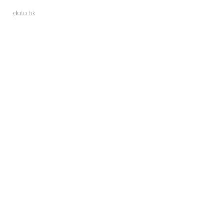
data hk