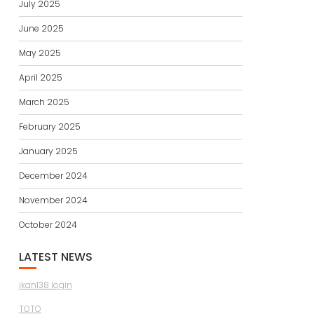
July 2025
June 2025
May 2025
April 2025
March 2025
February 2025
January 2025
December 2024
November 2024
October 2024
LATEST NEWS
ikan138 login
TOTO