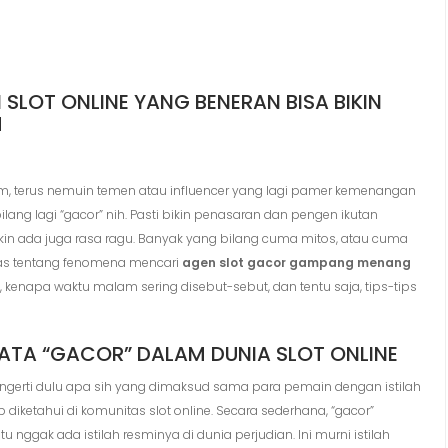
SLOT ONLINE YANG BENERAN BISA BIKIN
M
u
em, terus nemuin temen atau influencer yang lagi pamer kemenangan
bilang lagi “gacor” nih. Pasti bikin penasaran dan pengen ikutan
kin ada juga rasa ragu. Banyak yang bilang cuma mitos, atau cuma
ntas tentang fenomena mencari
agen slot gacor gampang menang
”, kenapa waktu malam sering disebut-sebut, dan tentu saja, tips-tips
ATA “GACOR” DALAM DUNIA SLOT ONLINE
 ngerti dulu apa sih yang dimaksud sama para pemain dengan istilah
b diketahui di komunitas slot online. Secara sederhana, “gacor”
 nggak ada istilah resminya di dunia perjudian. Ini murni istilah