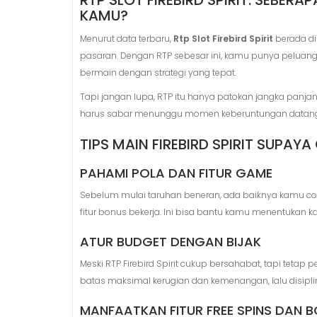
RTP SLOT FIREBIRD SPIRIT: SEBE
KAMU?
Menurut data terbaru,
Rtp Slot Firebird Spirit
berada di 
pasaran. Dengan RTP sebesar ini, kamu punya peluang
bermain dengan strategi yang tepat.
Tapi jangan lupa, RTP itu hanya patokan jangka panj
harus sabar menunggu momen keberuntungan datang. J
TIPS MAIN FIREBIRD SPIRIT SUPAY
PAHAMI POLA DAN FITUR GAME
Sebelum mulai taruhan beneran, ada baiknya kamu 
fitur bonus bekerja. Ini bisa bantu kamu menentukan k
ATUR BUDGET DENGAN BIJAK
Meski RTP Firebird Spirit cukup bersahabat, tapi teta
batas maksimal kerugian dan kemenangan, lalu disiplin 
MANFAATKAN FITUR FREE SPINS DAN 