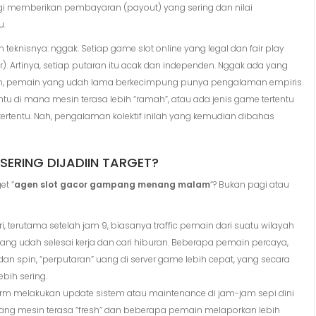
agi memberikan pembayaran (payout) yang sering dan nilai
u.
 teknisnya: nggak. Setiap game slot online yang legal dan fair play
. Artinya, setiap putaran itu acak dan independen. Nggak ada yang
si lain, pemain yang udah lama berkecimpung punya pengalaman empiris.
tu di mana mesin terasa lebih “ramah”, atau ada jenis game tertentu
tertentu. Nah, pengalaman kolektif inilah yang kemudian dibahas
ERING DIJADIIN TARGET?
et “
agen slot gacor gampang menang malam
“? Bukan pagi atau
, terutama setelah jam 9, biasanya traffic pemain dari suatu wilayah
 yang udah selesai kerja dan cari hiburan. Beberapa pemain percaya,
 spin, “perputaran” uang di server game lebih cepat, yang secara
bih sering.
rm melakukan update sistem atau maintenance di jam-jam sepi dini
adang mesin terasa “fresh” dan beberapa pemain melaporkan lebih