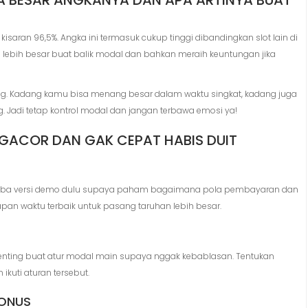
RAPA BESAR ANGKANYA DAN APA ARTINYA BUAT
kisaran 96,5%. Angka ini termasuk cukup tinggi dibandingkan slot lain di
 lebih besar buat balik modal dan bahkan meraih keuntungan jika
ang. Kadang kamu bisa menang besar dalam waktu singkat, kadang juga
adi tetap kontrol modal dan jangan terbawa emosi ya!
A GACOR DAN GAK CEPAT HABIS DUIT
coba versi demo dulu supaya paham bagaimana pola pembayaran dan
apan waktu terbaik untuk pasang taruhan lebih besar.
p penting buat atur modal main supaya nggak kebablasan. Tentukan
ikuti aturan tersebut.
BONUS