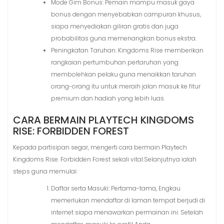
Mode Gim Bonus: Pemain mampu masuk gaya
bonus dengan menyebabkan campuran khusus,
siapa menyediakan giliran gratis dan juga
probabilitas guna memenangkan bonus ekstra.
Peningkatan Taruhan: Kingdoms Rise memberikan
rangkaian pertumbuhan pertaruhan yang
membolehkan pelaku guna menaikkan taruhan
orang-orang itu untuk meraih jalan masuk ke fitur
premium dan hadiah yang lebih luas.
CARA BERMAIN PLAYTECH KINGDOMS
RISE: FORBIDDEN FOREST
Kepada partisipan segar, mengerti cara bermain Playtech
Kingdoms Rise: Forbidden Forest sekali vital.Selanjutnya ialah
steps guna memulai:
Daftar serta Masuki: Pertama-tama, Engkau
memerlukan mendaftar di laman tempat berjudi di
internet siapa menawarkan permainan ini. Setelah