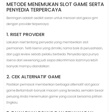
METODE MENEMUKAN SLOT GAME SERTA
PENYEDIA TERPERCAYA
Beriringan adalah sedikit saran untuk mencari slot gacor gim
dengan provider terpercaya:
1. RISET PROVIDER
Lakukan riset tentang penyedia yang memberikan slot
permainan. Teliti lisensi yang dimiliki, nama baik di perusahaan,
dan juga review sebab pelaku berbeda. Penyedia apa punya
lisensi dari wewenang judi siapa dikonfirmasi lazimnya lebih
banyak mampu diandalkan.
2. CEK ALTERNATIF GAME
Pastikan pemasok memberikan berbagai alternatif slot gacor
game.Bertambah banyak macam yang tersedia, semakin besar
peluang Anda menemukan game yang cocok bersama pilihan
Engkau.