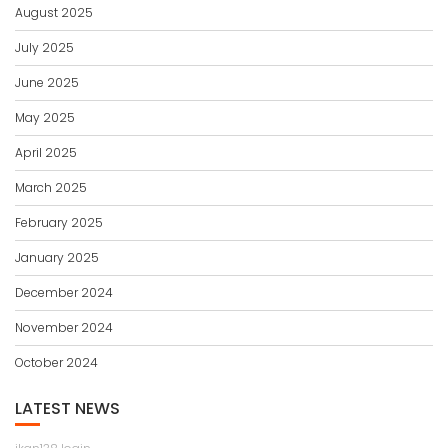
August 2025
July 2025
June 2025
May 2025
April 2025
March 2025
February 2025
January 2025
December 2024
November 2024
October 2024
LATEST NEWS