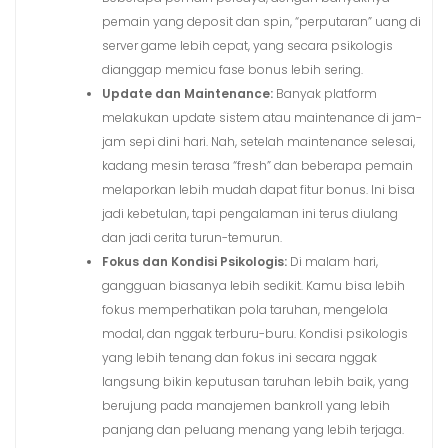
pemain yang deposit dan spin, “perputaran” uang di
server game lebih cepat, yang secara psikologis
dianggap memicu fase bonus lebih sering.
Update dan Maintenance:
Banyak platform
melakukan update sistem atau maintenance di jam-
jam sepi dini hari. Nah, setelah maintenance selesai,
kadang mesin terasa “fresh” dan beberapa pemain
melaporkan lebih mudah dapat fitur bonus. Ini bisa
jadi kebetulan, tapi pengalaman ini terus diulang
dan jadi cerita turun-temurun.
Fokus dan Kondisi Psikologis:
Di malam hari,
gangguan biasanya lebih sedikit. Kamu bisa lebih
fokus memperhatikan pola taruhan, mengelola
modal, dan nggak terburu-buru. Kondisi psikologis
yang lebih tenang dan fokus ini secara nggak
langsung bikin keputusan taruhan lebih baik, yang
berujung pada manajemen bankroll yang lebih
panjang dan peluang menang yang lebih terjaga.