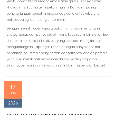
jernih, jangan ketika sedang emosi atau galau. Tentukan waktu
khusus, misal cuma akhir pekan malem. Dan yang paling
penting, jangan pernah mengganggu uang untuk kebutuhan
pokok, apalagi berhutang untuk main.
Dengan memilih agen yang tepat,
bintangmpo
memahami
strategi dasar, dan punya disiplin yang kuat, sesi main slot online
di malam hari bisa jadi aktivitas yang seru dan mungkin saja
menguntungkan. Tapi ingat, keberuntungan hanyalah faktor
pendamping. Pemain yang cerdas dan terkontrol adalah pemain
yang bisa menikmati permainan dalam waktu yang lama.
Selamat bermain, dan semoga sesi malammu berjalan lancar!…
17
Jun
2025