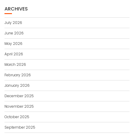
ARCHIVES
July 2026
June 2026
May 2026
April 2026
March 2026
February 2026
January 2026
December 2025
November 2025
October 2025
September 2025