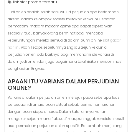
link slot promo terbaru
Judi onlen adalah salah satu wujud perjudian apa bertambah
dikenal dalam kelompok society mutakhir ketika ini. Bersama
bermacam-macam macam game apa dapat diperankan
secara virtual, banyak orang berminat bagi mencoba
keberuntungan mereka semua di dalam bumi online
slot gacor
hari ini
. Akan Tetapi, sebelumnya Engkau terjun ke dunia
perjudian onlen, ada baiknya bagi memahami ide variasi di
dalam judi onlen dan juga bagaimana taraf risiko mendominasi
penghasilan Engkau.
APAAN ITU VARIANS DALAM PERJUDIAN
ONLINE?
Varians di dalam perjudian onlen merujuk pada seberapa luas
perbedaan di antara buah aktual sebab permainan taruhan
dengan buah siapa diharap.Dalam kata lainnya, varian
mengukur sejauh mana fluktuatif maupun nggak konsisten result
asal permainan perjudian onlen spesifik. Bertambah menjulang