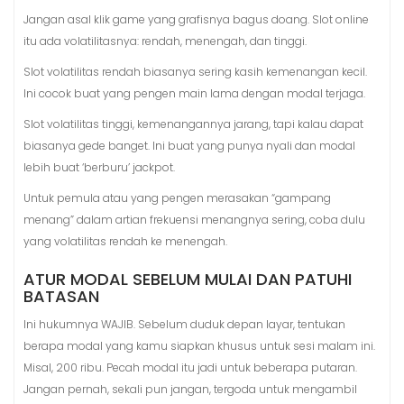
Jangan asal klik game yang grafisnya bagus doang. Slot online
itu ada volatilitasnya: rendah, menengah, dan tinggi.
Slot volatilitas rendah biasanya sering kasih kemenangan kecil.
Ini cocok buat yang pengen main lama dengan modal terjaga.
Slot volatilitas tinggi, kemenangannya jarang, tapi kalau dapat
biasanya gede banget. Ini buat yang punya nyali dan modal
lebih buat ‘berburu’ jackpot.
Untuk pemula atau yang pengen merasakan “gampang
menang” dalam artian frekuensi menangnya sering, coba dulu
yang volatilitas rendah ke menengah.
ATUR MODAL SEBELUM MULAI DAN PATUHI
BATASAN
Ini hukumnya WAJIB. Sebelum duduk depan layar, tentukan
berapa modal yang kamu siapkan khusus untuk sesi malam ini.
Misal, 200 ribu. Pecah modal itu jadi untuk beberapa putaran.
Jangan pernah, sekali pun jangan, tergoda untuk mengambil