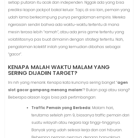
setiap putaran itu acak dan independen. Nggak ada yang bisa
prediksi kapan jackpot bakal keluar. Tapi, di sisi lain, pemain yang
udah lama berkecimpung punya pengalaman empiris. Mereka
ngerasain sendiri bahwa ada waktu-waktu tertentu di mana
mesin terasa lebih “ramah”, atau ada jenis game tertentu yang
volatilitasnya pas buat dimainin dengan strategi tertentu. Nah,
pengalaman kolektif inilah yang kemudian dibahas sebagai
“gacor”.
KENAPA MALAH WAKTU MALAM YANG
SERING DIJADIIN TARGET?
Ini nih yang menarik. Kenapa kata kuncinya sering banget “
agen
slot gacor gampang menang malam
“? Bukan pagi atau siang?
Beberapa alasan logis bisa jadi pertimbangan:
Traffic Pemain yang Berbeda:
Malam hari,
terutama setelah jam 9, biasanya traffic pemain dari
suatu wilayah atau negara lagi tinggi-tingginya.
Banyak yang udah selesai kerja dan cari hiburan.
Beberapa pemain percaya, dengan banyaknya