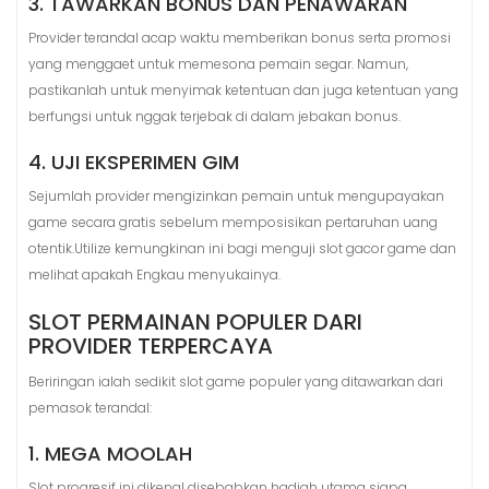
3. TAWARKAN BONUS DAN PENAWARAN
Provider terandal acap waktu memberikan bonus serta promosi
yang menggaet untuk memesona pemain segar. Namun,
pastikanlah untuk menyimak ketentuan dan juga ketentuan yang
berfungsi untuk nggak terjebak di dalam jebakan bonus.
4. UJI EKSPERIMEN GIM
Sejumlah provider mengizinkan pemain untuk mengupayakan
game secara gratis sebelum memposisikan pertaruhan uang
otentik.Utilize kemungkinan ini bagi menguji slot gacor game dan
melihat apakah Engkau menyukainya.
SLOT PERMAINAN POPULER DARI
PROVIDER TERPERCAYA
Beriringan ialah sedikit slot game populer yang ditawarkan dari
pemasok terandal:
1. MEGA MOOLAH
Slot progresif ini dikenal disebabkan hadiah utama siapa