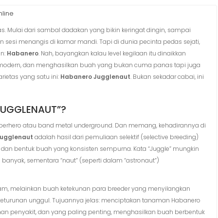
nline
. Mulai dari sambal dadakan yang bikin keringat dingin, sampai
 sesi menangis di kamar mandi. Tapi di dunia pecinta pedas sejati,
an:
Habanero
. Nah, bayangkan kalau level kegilaan itu dinaikkan
n modern, dan menghasilkan buah yang bukan cuma panas tapi juga
rietas yang satu ini:
Habanero Jugglenaut
. Bukan sekadar cabai, ini
JUGGLENAUT”?
 superhero atau band metal underground. Dan memang, kehadirannya di
ugglenaut
adalah hasil dari pemuliaan selektif (selective breeding)
sa dan bentuk buah yang konsisten sempurna. Kata “Juggle” mungkin
yak, sementara “naut” (seperti dalam “astronaut”)
seram, melainkan buah ketekunan para breeder yang menyilangkan
keturunan unggul. Tujuannya jelas: menciptakan tanaman Habanero
ahan penyakit, dan yang paling penting, menghasilkan buah berbentuk