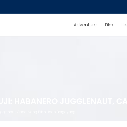
Adventure
Film
Hi
UJI: HABANERO JUGGLENAUT, C
ugglenaut, Cabai yang Bikin Lidah Bergoyang