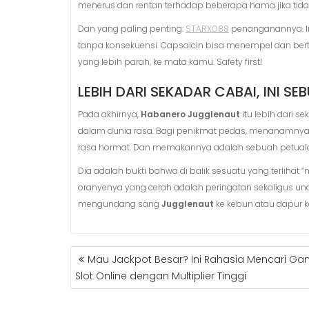
menerus dan rentan terhadap beberapa hama jika tida
Dan yang paling penting:
STARXO88
penanganannya. In
tanpa konsekuensi. Capsaicin bisa menempel dan berta
yang lebih parah, ke mata kamu. Safety first!
LEBIH DARI SEKADAR CABAI, INI 
Pada akhirnya,
Habanero Jugglenaut
itu lebih dari 
dalam dunia rasa. Bagi penikmat pedas, menanamny
rasa hormat. Dan memakannya adalah sebuah petual
Dia adalah bukti bahwa di balik sesuatu yang terlihat 
oranyenya yang cerah adalah peringatan sekaligus un
mengundang sang
Jugglenaut
ke kebun atau dapur k
POST
Mau Jackpot Besar? Ini Rahasia Mencari G
NAVIGATION
Slot Online dengan Multiplier Tinggi