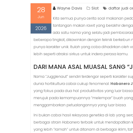
28
Wayne Davis
Slot
daftar judi o
Jun
Kita semua punya cerita soal makanan pedas
tantangan makan rawit yang berakhir dengan
2026
ada satu nama yang selalu jadi pembicara
beberapa tingkat, dikawinkan dengan teknik berkebu
punya karakter unik. Itulah yang coba dihadirkan oleh va
lebih seperti atraksi sirkus untuk indera perasa kamu.
DARI MANA ASAL MUASAL SANG “
Nama “Jugglenaut” sendiri terdengar seperti karakter
dunia hortikultura cabai cukup fenomenal.
Habanero J
yang fokus pada dua hal: produktivitas yang luar bia
merujuk pada kemampuannya “melempar” buah yang ban
menggambarkan petualangannya yang luar biasa.
Ini bukan cabai hasil rekayasa genetika di lab yang 
berbagai strain Habanero terbaik untuk mendapatkan 
yang lebih “ramah” untuk ditanam di berbagai iklim, t