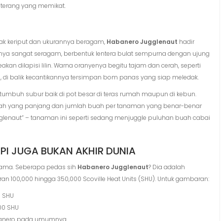
 terang yang memikat.
k keriput dan ukurannya beragam,
Habanero Jugglenaut
hadir
nya sangat seragam, berbentuk lentera bulat sempurna dengan ujung
akan dilapisi lilin. Warna oranyenya begitu tajam dan cerah, seperti
, di balik kecantikannya tersimpan bom panas yang siap meledak.
 tumbuh subur baik di pot besar di teras rumah maupun di kebun.
ah yang panjang dan jumlah buah per tanaman yang benar-benar
glenaut” – tanaman ini seperti sedang menjuggle puluhan buah cabai
API JUGA BUKAN AKHIR DUNIA
 utama. Seberapa pedas sih
Habanero Jugglenaut
? Dia adalah
aran 100,000 hingga 350,000 Scoville Heat Units (SHU). Untuk gambaran:
0 SHU
00 SHU
abanero pada umumnya.