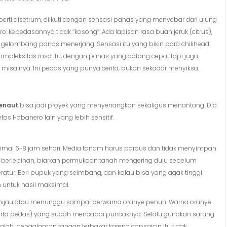
perti disetrum, diikuti dengan sensasi panas yang menyebar dari ujung
ero: kepedasannya tidak “kosong”. Ada lapisan rasa buah jeruk (citrus),
m gelombang panas menerjang. Sensasi itu yang bikin para chilihead
leksitas rasa itu, dengan panas yang datang cepat tapi juga
, misalnya. Ini pedas yang punya cerita, bukan sekadar menyiksa.
enaut
bisa jadi proyek yang menyenangkan sekaligus menantang. Dia
as Habanero lain yang lebih sensitif.
inimal 6-8 jam sehari. Media tanam harus porous dan tidak menyimpan
an berlebihan, biarkan permukaan tanah mengering dulu sebelum
teratur. Beri pupuk yang seimbang, dan kalau bisa yang agak tinggi
untuk hasil maksimal.
ijau atau menunggu sampai berwarna oranye penuh. Warna oranye
ta pedas) yang sudah mencapai puncaknya. Selalu gunakan sarung
ah, pengalaman tangan terbakar karena capsaicin itu tidak