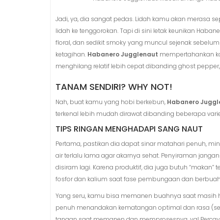
Jadi, ya, dia sangat pedas. Lidah kamu akan merasa se
lidah ke tenggorokan. Tapi di sini letak keunikan Haban
floral, dan sedikit smoky yang muncul sejenak sebelu
ketagihan.
Habanero Jugglenaut
mempertahankan komp
menghilang relatif lebih cepat dibanding ghost pepper
TANAM SENDIRI? WHY NOT!
Nah, buat kamu yang hobi berkebun,
Habanero Juggl
terkenal lebih mudah dirawat dibanding beberapa variet
TIPS RINGAN MENGHADAPI SANG NAUT
Pertama, pastikan dia dapat sinar matahari penuh, m
air terlalu lama agar akarnya sehat. Penyiraman jang
disiram lagi. Karena produktif, dia juga butuh “makan” 
fosfor dan kalium saat fase pembungaan dan berbuah 
Yang seru, kamu bisa memanen buahnya saat masih h
penuh menandakan kematangan optimal dan rasa (ser
tangan saat memanen dan memprosesnya, ya! Percayal