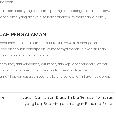
k diawasi.
i bukan cabai yang bisa kamu potong sembarangan di talenan kayu
han lama, yang artinya bisa terkontaminasi ke makanan lain atau,
SEBUAH PENGALAMAN
sekadar tanaman atau bumbu masak. Dia mewakili semangat eksplorasi
a adalah sebuah pencapaian. Memasaknya membutuhkan skill dan
angan yang memacu adrenalin.
“menyiksa”, ada keindahan, kerumitan, dan kepuasan tersendiri. Warna
dangan. Jadi, apakah kamu siap untuk menjajal level pedasmu dan
amu? Siapkan susu dan yoghurt, karena perjalanan ini akan berapi-api!
ame
Bukan Cuma Spin Biasa, Ini Dia Sensasi Kompetisi
yang Lagi Booming di Kalangan Pencinta Slot