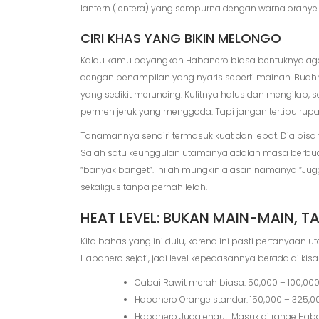
lantern (lentera) yang sempurna dengan warna oranye
CIRI KHAS YANG BIKIN MELONGO
Kalau kamu bayangkan Habanero biasa bentuknya aga
dengan penampilan yang nyaris seperti mainan. Buah
yang sedikit meruncing. Kulitnya halus dan mengilap, se
permen jeruk yang menggoda. Tapi jangan tertipu rupa
Tanamannya sendiri termasuk kuat dan lebat. Dia bisa
Salah satu keunggulan utamanya adalah masa berbu
“banyak banget”. Inilah mungkin alasan namanya “Jug
sekaligus tanpa pernah lelah.
HEAT LEVEL: BUKAN MAIN-MAIN, T
Kita bahas yang ini dulu, karena ini pasti pertanyaan
Habanero sejati, jadi level kepedasannya berada di kis
Cabai Rawit merah biasa: 50,000 – 100,00
Habanero Orange standar: 150,000 – 325,0
Habanero Jugglenaut: Masuk di range H