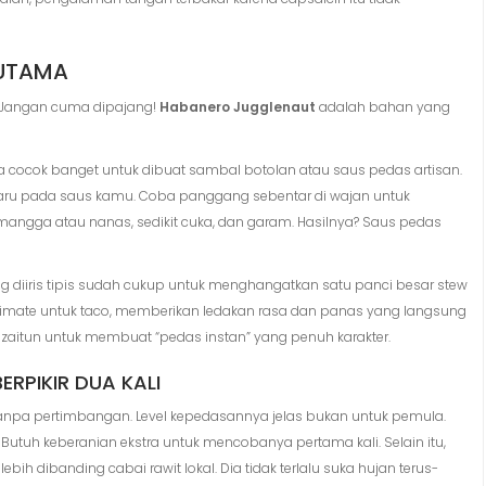
 UTAMA
? Jangan cuma dipajang!
Habanero Jugglenaut
adalah bahan yang
a cocok banget untuk dibuat sambal botolan atau saus pedas artisan.
ru pada saus kamu. Coba panggang sebentar di wajan untuk
ngga atau nanas, sedikit cuka, dan garam. Hasilnya? Saus pedas
g diiris tipis sudah cukup untuk menghangatkan satu panci besar stew
g ultimate untuk taco, memberikan ledakan rasa dan panas yang langsung
 zaitun untuk membuat “pedas instan” yang penuh karakter.
ERPIKIR DUA KALI
npa pertimbangan. Level kepedasannya jelas bukan untuk pemula.
 Butuh keberanian ekstra untuk mencobanya pertama kali. Selain itu,
bih dibanding cabai rawit lokal. Dia tidak terlalu suka hujan terus-