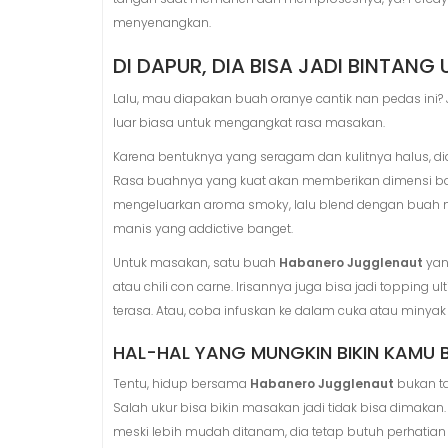
menyenangkan.
DI DAPUR, DIA BISA JADI BINTANG
Lalu, mau diapakan buah oranye cantik nan pedas ini
luar biasa untuk mengangkat rasa masakan.
Karena bentuknya yang seragam dan kulitnya halus, di
Rasa buahnya yang kuat akan memberikan dimensi ba
mengeluarkan aroma smoky, lalu blend dengan buah ma
manis yang addictive banget.
Untuk masakan, satu buah
Habanero Jugglenaut
yan
atau chili con carne. Irisannya juga bisa jadi toppin
terasa. Atau, coba infuskan ke dalam cuka atau minyak
HAL-HAL YANG MUNGKIN BIKIN KAMU B
Tentu, hidup bersama
Habanero Jugglenaut
bukan ta
Salah ukur bisa bikin masakan jadi tidak bisa dimakan.
meski lebih mudah ditanam, dia tetap butuh perhatian le