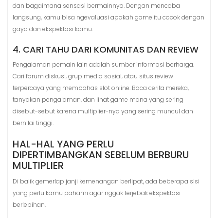
dan bagaimana sensasi bermainnya. Dengan mencoba
langsung, kamu bisa ngevaluasi apakah game itu cocok dengan
gaya dan ekspektasi kamu.
4. CARI TAHU DARI KOMUNITAS DAN REVIEW
Pengalaman pemain lain adalah sumber informasi berharga.
Cari forum diskusi, grup media sosial, atau situs review
terpercaya yang membahas slot online. Baca cerita mereka,
tanyakan pengalaman, dan lihat game mana yang sering
disebut-sebut karena multiplier-nya yang sering muncul dan
bernilai tinggi.
HAL-HAL YANG PERLU
DIPERTIMBANGKAN SEBELUM BERBURU
MULTIPLIER
Di balik gemerlap janji kemenangan berlipat, ada beberapa sisi
yang perlu kamu pahami agar nggak terjebak ekspektasi
berlebihan.