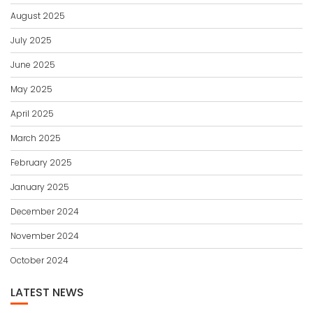
August 2025
July 2025
June 2025
May 2025
April 2025
March 2025
February 2025
January 2025
December 2024
November 2024
October 2024
LATEST NEWS