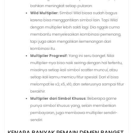
bahkan meningkat setiap putaran.
Wild Multiplier:
Simbol Wild biasa sudah bagus
karena bisa menggantikan simbol lain. Tapi Wild
dengan multiplier lebih sakti lagi. Dia nggak cuma
membantu menyelesaikan kombinasi pemenang,
tapi juga akan mengalikan kemenangan dari
kombinasi itu.
Multiplier Progresif:
Yang ini seru banget. Nilai
multiplier-nya bisa naik seiring dengan hal tertentu,
misalnya setiap kali simbol scatter muncul, atau
setiap kali kamu memicu fitur spesial. Dari x1 bisa
melompat ke x2, x5, x10, dan seterusnya sampai fitur
berakhir.
Multiplier dari Simbol Khusus:
Beberapa game
punya simbol khusus yang, selain memberikan
pembayaran, juga membawa multiplier sendiri-
sendiri.
KENAPA BANYAK PEMAIN DEMEN BANGET