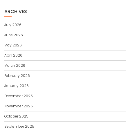
ARCHIVES
July 2026
June 2026
May 2026
April 2026
March 2026
February 2026
January 2026
December 2025
November 2025
October 2025
September 2025