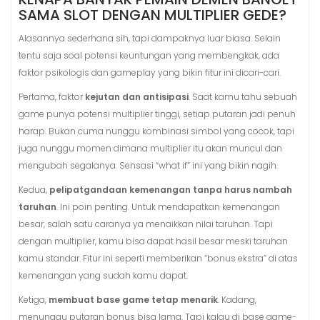
SAMA SLOT DENGAN MULTIPLIER GEDE?
Alasannya sederhana sih, tapi dampaknya luar biasa. Selain
tentu saja soal potensi keuntungan yang membengkak, ada
faktor psikologis dan gameplay yang bikin fitur ini dicari-cari.
Pertama, faktor
kejutan dan antisipasi
. Saat kamu tahu sebuah
game punya potensi multiplier tinggi, setiap putaran jadi penuh
harap. Bukan cuma nunggu kombinasi simbol yang cocok, tapi
juga nunggu momen dimana multiplier itu akan muncul dan
mengubah segalanya. Sensasi “what if” ini yang bikin nagih.
Kedua,
pelipatgandaan kemenangan tanpa harus nambah
taruhan
. Ini poin penting. Untuk mendapatkan kemenangan
besar, salah satu caranya ya menaikkan nilai taruhan. Tapi
dengan multiplier, kamu bisa dapat hasil besar meski taruhan
kamu standar. Fitur ini seperti memberikan “bonus ekstra” di atas
kemenangan yang sudah kamu dapat.
Ketiga,
membuat base game tetap menarik
. Kadang,
menunggu putaran bonus bisa lama. Tapi kalau di base game-