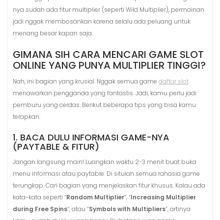
nya sudah ada fitur multiplier (seperti Wild Multiplier), permainan
jadi nggak membosankan karena selalu ada peluang untuk
menang besar kapan saja.
GIMANA SIH CARA MENCARI GAME SLOT
ONLINE YANG PUNYA MULTIPLIER TINGGI?
Nah, ini bagian yang krusial. Nggak semua game
daftar slot
menawarkan pengganda yang fantastis. Jadi, kamu perlu jadi
pemburu yang cerdas. Berikut beberapa tips yang bisa kamu
terapkan:
1. BACA DULU INFORMASI GAME-NYA
(PAYTABLE & FITUR)
Jangan langsung main! Luangkan waktu 2-3 menit buat buka
menu informasi atau paytable. Di situlah semua rahasia game
terungkap. Cari bagian yang menjelaskan fitur khusus. Kalau ada
kata-kata seperti “
Random Multiplier
“, “
Increasing Multiplier
during Free Spins
“, atau “
Symbols with Multipliers
“, artinya