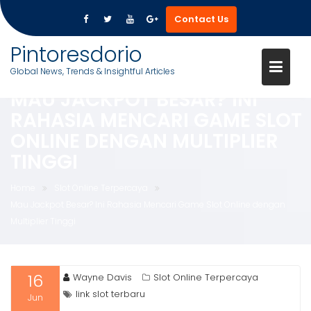
Contact Us
Skip
Pintoresdorio
to
Global News, Trends & Insightful Articles
content
MAU JACKPOT BESAR? INI
RAHASIA MENCARI GAME SLOT
ONLINE DENGAN MULTIPLIER
TINGGI
Home
Slot Online Terpercaya
Mau Jackpot Besar? Ini Rahasia Mencari Game Slot Online dengan
Multiplier Tinggi
16
Wayne Davis
Slot Online Terpercaya
link slot terbaru
Jun