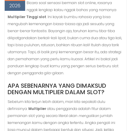
Bicara soal sensasi bermain slot online, rasanya
2026
nggak lengkap kalau nggak bahas yang namanya
Multiplier Tinggi slot
. Ini kayak bumbu rahasia yang bisa
mengubah kemenangan biasa-biasa aja jadi sesuatu yang
benar-benar fantastis. Bayangin aja, taruhan kamu tiba-tiba
dilipatgandakan berkali-kali lipat, bukan cuma dua atau tiga kali,
tapi bisa puluhan, ratusan, bahkan ribuan kali! Itulah daya tarik
utamanya. Tapi, di balik janji kemenangan besar itu, ada strategi
dan pemahaman yang perlu kamu kuasai. Artikel ini bakal jadi
panduan lengkap buat kamu yang pengen serius berburu slot
dengan pengganda gila-gilaan.
APA SEBENARNYA YANG DIMAKSUD
DENGAN MULTIPLIER DALAM SLOT?
Sebelum kita terjun lebih dalam, mari kita sepakati dulu
definisinya.
Multiplier
atau pengganda adalah fitur dalam
permainan slot yang secara literal akan
mengalikan
jumlah
kemenangan kamu dengan angka tertentu. Angka pengali ini
bisa muncul dalam berbagai bentuk dan situasi. Jadi, ketika