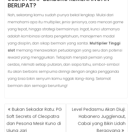
BERLIPAT?
Nah, sekarang kamu sudah punya bekal lengkap. Mulai dari
memahami apa itu multiplier, jenis-jenisnya, cara mencari game
yang tepat, hingga strategi bermainnya. Ingat, kunci utamanya
adalah kombinasi antara pengetahuan, manajemen modal
yang disiplin, dan sikap bermain yang santai.
Multiplier Tinggi
slot
memang menawarkan petualangan yang seru dan potensi
reward yang menggiurkan. Tetaplah menjadi pemain yang
cerdas, nikmati setiap putaran, dan siapa tahu, simbol-simbol
itu akan berbaris sempurna diiringi dengan angka pengganda
yang bisa bikin senyum kamu nggak ilang-ilang. Selamat
bermain dan semoga beruntung!
POST
Bukan Sekadar Ratu: PG
Level Pedasmu Akan Diuji:
NAVIGATION
Soft Secrets of Cleopatra
Habanero Jugglenaut,
dan Pesona Mesir Kuno di
Cabai yang Bikin Lidah
Ujung Jari
Bergoyang