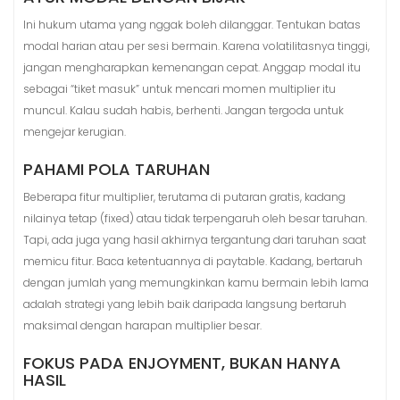
Ini hukum utama yang nggak boleh dilanggar. Tentukan batas
modal harian atau per sesi bermain. Karena volatilitasnya tinggi,
jangan mengharapkan kemenangan cepat. Anggap modal itu
sebagai “tiket masuk” untuk mencari momen multiplier itu
muncul. Kalau sudah habis, berhenti. Jangan tergoda untuk
mengejar kerugian.
PAHAMI POLA TARUHAN
Beberapa fitur multiplier, terutama di putaran gratis, kadang
nilainya tetap (fixed) atau tidak terpengaruh oleh besar taruhan.
Tapi, ada juga yang hasil akhirnya tergantung dari taruhan saat
memicu fitur. Baca ketentuannya di paytable. Kadang, bertaruh
dengan jumlah yang memungkinkan kamu bermain lebih lama
adalah strategi yang lebih baik daripada langsung bertaruh
maksimal dengan harapan multiplier besar.
FOKUS PADA ENJOYMENT, BUKAN HANYA
HASIL