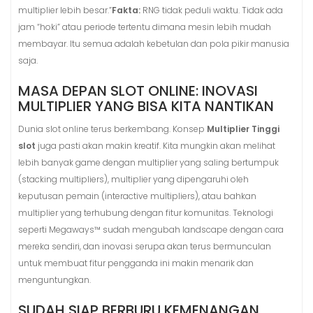
multiplier lebih besar.”
Fakta:
RNG tidak peduli waktu. Tidak ada
jam “hoki” atau periode tertentu dimana mesin lebih mudah
membayar. Itu semua adalah kebetulan dan pola pikir manusia
saja.
MASA DEPAN SLOT ONLINE: INOVASI
MULTIPLIER YANG BISA KITA NANTIKAN
Dunia slot online terus berkembang. Konsep
Multiplier Tinggi
slot
juga pasti akan makin kreatif. Kita mungkin akan melihat
lebih banyak game dengan multiplier yang saling bertumpuk
(stacking multipliers), multiplier yang dipengaruhi oleh
keputusan pemain (interactive multipliers), atau bahkan
multiplier yang terhubung dengan fitur komunitas. Teknologi
seperti Megaways™ sudah mengubah landscape dengan cara
mereka sendiri, dan inovasi serupa akan terus bermunculan
untuk membuat fitur pengganda ini makin menarik dan
menguntungkan.
SUDAH SIAP BERBURU KEMENANGAN