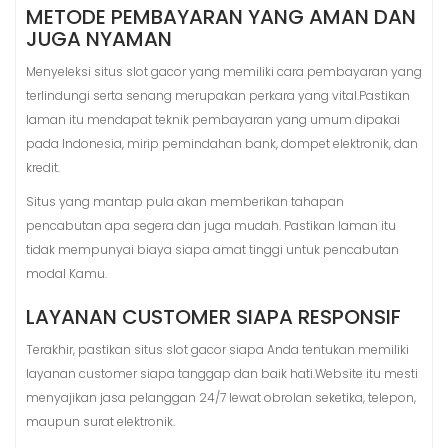
METODE PEMBAYARAN YANG AMAN DAN
JUGA NYAMAN
Menyeleksi situs slot gacor yang memiliki cara pembayaran yang
terlindungi serta senang merupakan perkara yang vital.Pastikan
laman itu mendapat teknik pembayaran yang umum dipakai
pada Indonesia, mirip pemindahan bank, dompet elektronik, dan
kredit.
Situs yang mantap pula akan memberikan tahapan
pencabutan apa segera dan juga mudah. Pastikan laman itu
tidak mempunyai biaya siapa amat tinggi untuk pencabutan
modal Kamu.
LAYANAN CUSTOMER SIAPA RESPONSIF
Terakhir, pastikan situs slot gacor siapa Anda tentukan memiliki
layanan customer siapa tanggap dan baik hati.Website itu mesti
menyajikan jasa pelanggan 24/7 lewat obrolan seketika, telepon,
maupun surat elektronik.