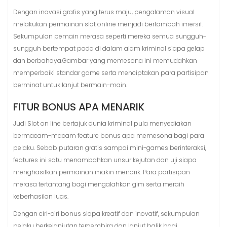
Dengan inovasi grafis yang terus maju, pengalaman visual
melakukan permainan slot online menjadi bertambah imersif.
Sekumpulan pemain merasa seperti mereka semua sungguh-
sungguh bertempat pada di dalam alam kriminal siapa gelap
dan berbahaya.Gambar yang memesona ini memudahkan
memperbaiki standar game serta menciptakan para partisipan
berminat untuk lanjut bermain-main.
FITUR BONUS APA MENARIK
Judi Slot on line bertajuk dunia kriminal pula menyediakan
bermacam-macam feature bonus apa memesona bagi para
pelaku. Sebab putaran gratis sampai mini-games berinteraksi,
features ini satu menambahkan unsur kejutan dan uji siapa
menghasilkan permainan makin menarik. Para partisipan
merasa tertantang bagi mengalahkan gim serta meraih
keberhasilan luas.
Dengan ciri-ciri bonus siapa kreatif dan inovatif, sekumpulan
pelaku berkelanjutan tergembira dan lanjut balik bagi