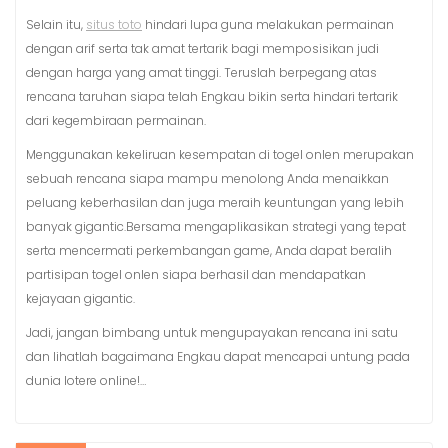
Selain itu,
situs toto
hindari lupa guna melakukan permainan
dengan arif serta tak amat tertarik bagi memposisikan judi
dengan harga yang amat tinggi. Teruslah berpegang atas
rencana taruhan siapa telah Engkau bikin serta hindari tertarik
dari kegembiraan permainan.
Menggunakan kekeliruan kesempatan di togel onlen merupakan
sebuah rencana siapa mampu menolong Anda menaikkan
peluang keberhasilan dan juga meraih keuntungan yang lebih
banyak gigantic.Bersama mengaplikasikan strategi yang tepat
serta mencermati perkembangan game, Anda dapat beralih
partisipan togel onlen siapa berhasil dan mendapatkan
kejayaan gigantic.
Jadi, jangan bimbang untuk mengupayakan rencana ini satu
dan lihatlah bagaimana Engkau dapat mencapai untung pada
dunia lotere online!…