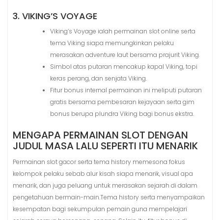
3. VIKING’S VOYAGE
Viking’s Voyage ialah permainan slot online serta
tema Viking siapa memungkinkan pelaku
merasakan adventure laut bersama prajurit Viking.
Simbol atas putaran mencakup kapal Viking, topi
keras perang, dan senjata Viking.
Fitur bonus internal permainan ini meliputi putaran
gratis bersama pembesaran kejayaan serta gim
bonus berupa plundra Viking bagi bonus ekstra.
MENGAPA PERMAINAN SLOT DENGAN
JUDUL MASA LALU SEPERTI ITU MENARIK
Permainan slot gacor serta tema history memesona fokus
kelompok pelaku sebab alur kisah siapa menarik, visual apa
menarik, dan juga peluang untuk merasakan sejarah di dalam
pengetahuan bermain-main.Tema history serta menyampaikan
kesempatan bagi sekumpulan pemain guna mempelajari