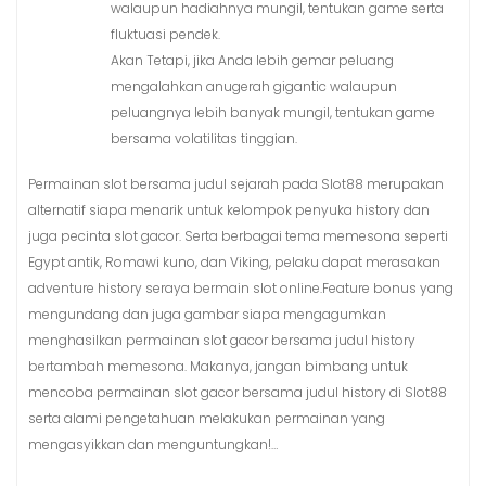
walaupun hadiahnya mungil, tentukan game serta
fluktuasi pendek.
Akan Tetapi, jika Anda lebih gemar peluang
mengalahkan anugerah gigantic walaupun
peluangnya lebih banyak mungil, tentukan game
bersama volatilitas tinggian.
Permainan slot bersama judul sejarah pada Slot88 merupakan
alternatif siapa menarik untuk kelompok penyuka history dan
juga pecinta slot gacor. Serta berbagai tema memesona seperti
Egypt antik, Romawi kuno, dan Viking, pelaku dapat merasakan
adventure history seraya bermain slot online.Feature bonus yang
mengundang dan juga gambar siapa mengagumkan
menghasilkan permainan slot gacor bersama judul history
bertambah memesona. Makanya, jangan bimbang untuk
mencoba permainan slot gacor bersama judul history di Slot88
serta alami pengetahuan melakukan permainan yang
mengasyikkan dan menguntungkan!…