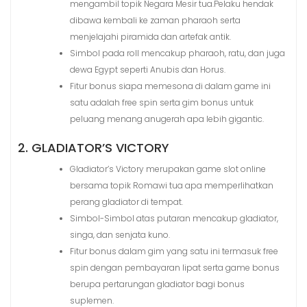
mengambil topik Negara Mesir tua.Pelaku hendak
dibawa kembali ke zaman pharaoh serta
menjelajahi piramida dan artefak antik.
Simbol pada roll mencakup pharaoh, ratu, dan juga
dewa Egypt seperti Anubis dan Horus.
Fitur bonus siapa memesona di dalam game ini
satu adalah free spin serta gim bonus untuk
peluang menang anugerah apa lebih gigantic.
2. GLADIATOR’S VICTORY
Gladiator’s Victory merupakan game slot online
bersama topik Romawi tua apa memperlihatkan
perang gladiator di tempat.
Simbol-Simbol atas putaran mencakup gladiator,
singa, dan senjata kuno.
Fitur bonus dalam gim yang satu ini termasuk free
spin dengan pembayaran lipat serta game bonus
berupa pertarungan gladiator bagi bonus
suplemen.