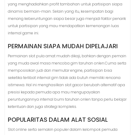
yang menghadiahkan profit tambahan untuk partisipan siapa
dinamis bermain-main. Selain yang itu, kesempatan bagi
menang keberuntungan siapa besar juga menjadi faktor penarik
untuk partisipan yang mau mendapatkan kemenangan luas
internal game ini.
PERMAINAN SIAPA MUDAH DIPELAJARI
Permainan slot pula amat mudah dikaji, bahkan dengan pemain
yang muda awal masa mencoba gim taruhan onlen.Cuma serta
memposisikan judi dan memutar engine, partisipan bisa
seketika terlibat internal gim tidak ada butuh memiliki rencana
istimewa. Hal ini menghasilkan slot gacor berubah alternatif apa
presisi kepada pemuda apa mau mengupayakan
peruntungannya internal bumi taruhan onlen tanpa perlu belajar
ketentuan dan juga strategi kompleks.
POPULARITAS DALAM ALAT SOSIAL
Slot online serta semakin populer dalam kelompok pemuda