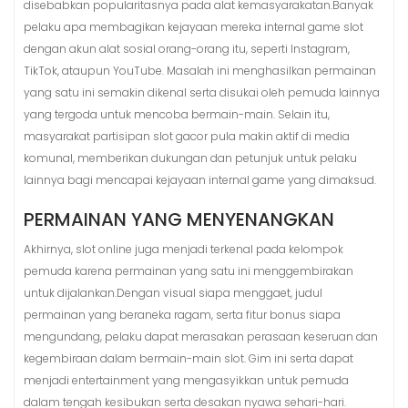
disebabkan popularitasnya pada alat kemasyarakatan.Banyak
pelaku apa membagikan kejayaan mereka internal game slot
dengan akun alat sosial orang-orang itu, seperti Instagram,
TikTok, ataupun YouTube. Masalah ini menghasilkan permainan
yang satu ini semakin dikenal serta disukai oleh pemuda lainnya
yang tergoda untuk mencoba bermain-main. Selain itu,
masyarakat partisipan slot gacor pula makin aktif di media
komunal, memberikan dukungan dan petunjuk untuk pelaku
lainnya bagi mencapai kejayaan internal game yang dimaksud.
PERMAINAN YANG MENYENANGKAN
Akhirnya, slot online juga menjadi terkenal pada kelompok
pemuda karena permainan yang satu ini menggembirakan
untuk dijalankan.Dengan visual siapa menggaet, judul
permainan yang beraneka ragam, serta fitur bonus siapa
mengundang, pelaku dapat merasakan perasaan keseruan dan
kegembiraan dalam bermain-main slot. Gim ini serta dapat
menjadi entertainment yang mengasyikkan untuk pemuda
dalam tengah kesibukan serta desakan nyawa sehari-hari.