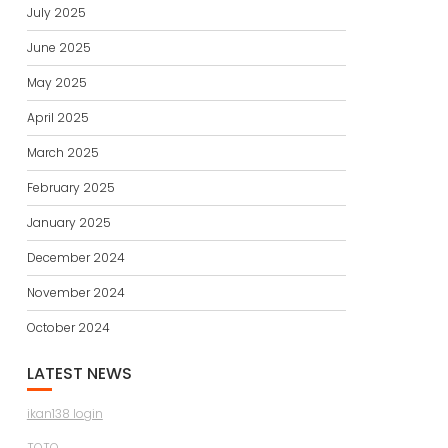
July 2025
June 2025
May 2025
April 2025
March 2025
February 2025
January 2025
December 2024
November 2024
October 2024
LATEST NEWS
ikan138 login
TOTO