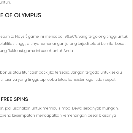
untun.
SE OF OLYMPUS
turn to Player) game ini mencapai 96,50%, yang tergolong tinggi untuk
latilitas tinggi, artinya kemenangan jarang terjadi tetapi bernilai besar.
ng fluktuasi, game ini cocok untuk Anda.
us atau fitur cashback jika tersedia. Jangan tergoda untuk selalu
itasnya yang tinggi, tapi coba tetap konsisten agar tidak cepat
FREE SPINS
kan, jadi usahakan untuk memicu simbol Dewa sebanyak mungkin.
ik karena kesempatan mendapatkan kemenangan besar biasanya