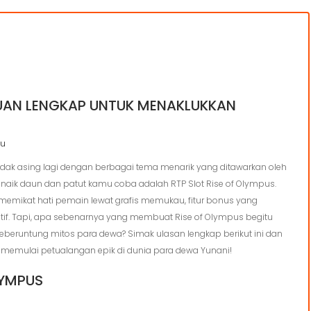
DUAN LENGKAP UNTUK MENAKLUKKAN
ru
tidak asing lagi dengan berbagai tema menarik yang ditawarkan oleh
ik daun dan patut kamu coba adalah RTP Slot Rise of Olympus.
memikat hati pemain lewat grafis memukau, fitur bonus yang
tif. Tapi, apa sebenarnya yang membuat Rise of Olympus begitu
eruntung mitos para dewa? Simak ulasan lengkap berikut ini dan
memulai petualangan epik di dunia para dewa Yunani!
LYMPUS