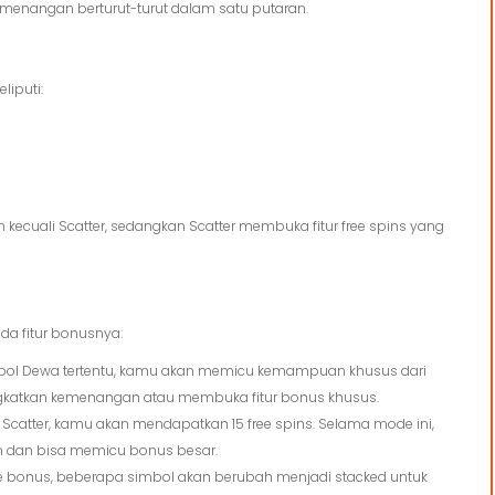
menangan berturut-turut dalam satu putaran.
iputi:
 kecuali Scatter, sedangkan Scatter membuka fitur free spins yang
da fitur bonusnya:
mbol Dewa tertentu, kamu akan memicu kemampuan khusus dari
katkan kemenangan atau membuka fitur bonus khusus.
 Scatter, kamu akan mendapatkan 15 free spins. Selama mode ini,
n dan bisa memicu bonus besar.
bonus, beberapa simbol akan berubah menjadi stacked untuk