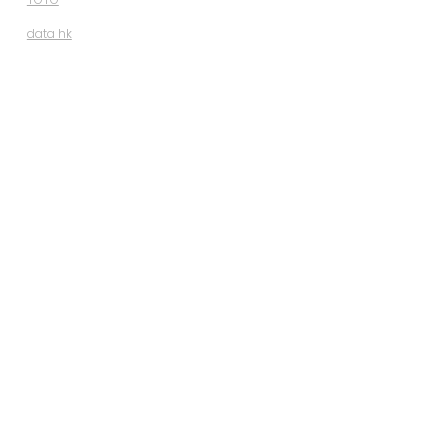
data hk