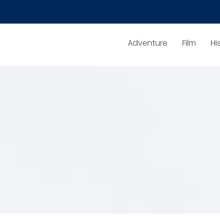
Adventure
Film
Hi