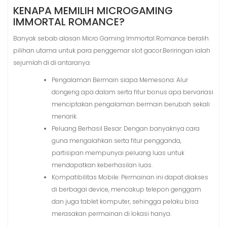
KENAPA MEMILIH MICROGAMING
IMMORTAL ROMANCE?
Banyak sebab alasan Micro Gaming Immortal Romance beralih
pilihan utama untuk para penggemar slot gacor.Beriringan ialah
sejumlah di di antaranya:
Pengalaman Bermain siapa Memesona: Alur
dongeng apa dalam serta fitur bonus apa bervariasi
menciptakan pengalaman bermain berubah sekali
menarik.
Peluang Berhasil Besar: Dengan banyaknya cara
guna mengalahkan serta fitur pengganda,
partisipan mempunyai peluang luas untuk
mendapatkan keberhasilan luas.
Kompatibilitas Mobile: Permainan ini dapat diakses
di berbagai device, mencakup telepon genggam
dan juga tablet komputer, sehingga pelaku bisa
merasakan permainan di lokasi hanya.