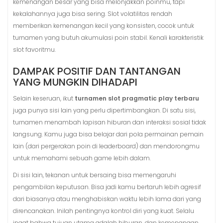
kemenangan besar yang bisa melonjakkan poinmu, tapi
kekalahannya juga bisa sering. Slot volatilitas rendah
memberikan kemenangan kecil yang konsisten, cocok untuk
turnamen yang butuh akumulasi poin stabil. Kenali karakteristik
slot favoritmu.
DAMPAK POSITIF DAN TANTANGAN
YANG MUNGKIN DIHADAPI
Selain keseruan, ikut
turnamen slot pragmatic play terbaru
juga punya sisi lain yang perlu dipertimbangkan. Di satu sisi,
turnamen menambah lapisan hiburan dan interaksi sosial tidak
langsung. Kamu juga bisa belajar dari pola permainan pemain
lain (dari pergerakan poin di leaderboard) dan mendorongmu
untuk memahami sebuah game lebih dalam.
Di sisi lain, tekanan untuk bersaing bisa memengaruhi
pengambilan keputusan. Bisa jadi kamu bertaruh lebih agresif
dari biasanya atau menghabiskan waktu lebih lama dari yang
direncanakan. Inilah pentingnya kontrol diri yang kuat. Selalu
ingat bahwa tujuan utama adalah hiburan, dan kemenangan