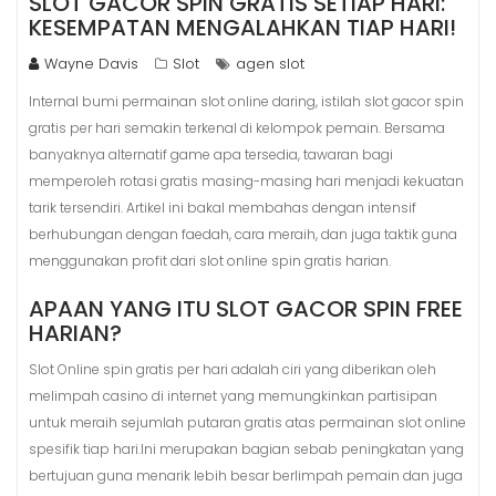
SLOT GACOR SPIN GRATIS SETIAP HARI:
KESEMPATAN MENGALAHKAN TIAP HARI!
Wayne Davis
Slot
agen slot
Internal bumi permainan slot online daring, istilah slot gacor spin
gratis per hari semakin terkenal di kelompok pemain. Bersama
banyaknya alternatif game apa tersedia, tawaran bagi
memperoleh rotasi gratis masing-masing hari menjadi kekuatan
tarik tersendiri. Artikel ini bakal membahas dengan intensif
berhubungan dengan faedah, cara meraih, dan juga taktik guna
menggunakan profit dari slot online spin gratis harian.
APAAN YANG ITU SLOT GACOR SPIN FREE
HARIAN?
Slot Online spin gratis per hari adalah ciri yang diberikan oleh
melimpah casino di internet yang memungkinkan partisipan
untuk meraih sejumlah putaran gratis atas permainan slot online
spesifik tiap hari.Ini merupakan bagian sebab peningkatan yang
bertujuan guna menarik lebih besar berlimpah pemain dan juga