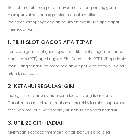
Setelah meraih slot spin cuma-cuma harian, penting guna
mempunyai rencana agar bisa memaksimalkan
manfaat.Selanjutnya adalah sejumlah petunjuk siapa dapat
memudahkan:
1. PILIH SLOT GACOR APA TEPAT
Tentukan game slot gacor apa memiliki level pengembalian ke
partisipan (RTP) apa tinggian. Slot Gacor serta RTP LIVE apa lebih
menjulang cenderung menghadiahkan peluang berhasil siapa
lebih besar baik.
2. KETAHUI REGULASI GIM
Tiap gim slot punya aturan serta feature yang tidak sama.
Gunakan masa untuk memahami cara aktivitas slot siapa Anda
tentukan, meliputi ikon spesial, ciri bonus, dan cara berhasil.
3. UTILIZE CIRI HADIAH
Melimpah slot gacor memberikan ciri bonus siapa bisa