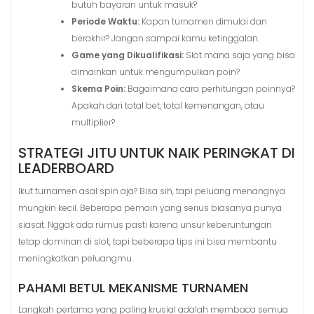
butuh bayaran untuk masuk?
Periode Waktu:
Kapan turnamen dimulai dan
berakhir? Jangan sampai kamu ketinggalan.
Game yang Dikualifikasi:
Slot mana saja yang bisa
dimainkan untuk mengumpulkan poin?
Skema Poin:
Bagaimana cara perhitungan poinnya?
Apakah dari total bet, total kemenangan, atau
multiplier?
STRATEGI JITU UNTUK NAIK PERINGKAT DI
LEADERBOARD
Ikut turnamen asal spin aja? Bisa sih, tapi peluang menangnya
mungkin kecil. Beberapa pemain yang serius biasanya punya
siasat. Nggak ada rumus pasti karena unsur keberuntungan
tetap dominan di slot, tapi beberapa tips ini bisa membantu
meningkatkan peluangmu.
PAHAMI BETUL MEKANISME TURNAMEN
Langkah pertama yang paling krusial adalah membaca semua