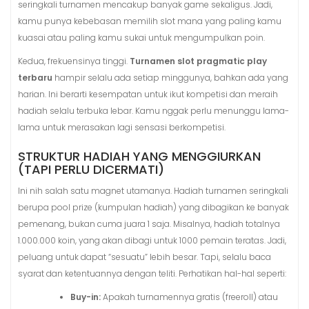
seringkali turnamen mencakup banyak game sekaligus. Jadi,
kamu punya kebebasan memilih slot mana yang paling kamu
kuasai atau paling kamu sukai untuk mengumpulkan poin.
Kedua, frekuensinya tinggi.
Turnamen slot pragmatic play
terbaru
hampir selalu ada setiap minggunya, bahkan ada yang
harian. Ini berarti kesempatan untuk ikut kompetisi dan meraih
hadiah selalu terbuka lebar. Kamu nggak perlu menunggu lama-
lama untuk merasakan lagi sensasi berkompetisi.
STRUKTUR HADIAH YANG MENGGIURKAN
(TAPI PERLU DICERMATI)
Ini nih salah satu magnet utamanya. Hadiah turnamen seringkali
berupa pool prize (kumpulan hadiah) yang dibagikan ke banyak
pemenang, bukan cuma juara 1 saja. Misalnya, hadiah totalnya
1.000.000 koin, yang akan dibagi untuk 1000 pemain teratas. Jadi,
peluang untuk dapat “sesuatu” lebih besar. Tapi, selalu baca
syarat dan ketentuannya dengan teliti. Perhatikan hal-hal seperti:
Buy-in:
Apakah turnamennya gratis (freeroll) atau