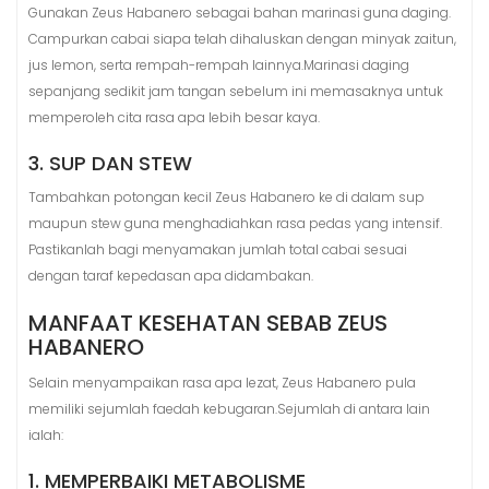
Gunakan Zeus Habanero sebagai bahan marinasi guna daging.
Campurkan cabai siapa telah dihaluskan dengan minyak zaitun,
jus lemon, serta rempah-rempah lainnya.Marinasi daging
sepanjang sedikit jam tangan sebelum ini memasaknya untuk
memperoleh cita rasa apa lebih besar kaya.
3. SUP DAN STEW
Tambahkan potongan kecil Zeus Habanero ke di dalam sup
maupun stew guna menghadiahkan rasa pedas yang intensif.
Pastikanlah bagi menyamakan jumlah total cabai sesuai
dengan taraf kepedasan apa didambakan.
MANFAAT KESEHATAN SEBAB ZEUS
HABANERO
Selain menyampaikan rasa apa lezat, Zeus Habanero pula
memiliki sejumlah faedah kebugaran.Sejumlah di antara lain
ialah:
1. MEMPERBAIKI METABOLISME