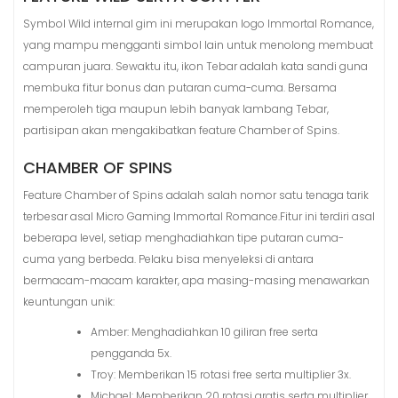
Symbol Wild internal gim ini merupakan logo Immortal Romance,
yang mampu mengganti simbol lain untuk menolong membuat
campuran juara. Sewaktu itu, ikon Tebar adalah kata sandi guna
membuka fitur bonus dan putaran cuma-cuma. Bersama
memperoleh tiga maupun lebih banyak lambang Tebar,
partisipan akan mengakibatkan feature Chamber of Spins.
CHAMBER OF SPINS
Feature Chamber of Spins adalah salah nomor satu tenaga tarik
terbesar asal Micro Gaming Immortal Romance.Fitur ini terdiri asal
beberapa level, setiap menghadiahkan tipe putaran cuma-
cuma yang berbeda. Pelaku bisa menyeleksi di antara
bermacam-macam karakter, apa masing-masing menawarkan
keuntungan unik:
Amber: Menghadiahkan 10 giliran free serta
pengganda 5x.
Troy: Memberikan 15 rotasi free serta multiplier 3x.
Michael: Memberikan 20 rotasi gratis serta multiplier