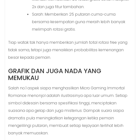
2x dan juga fitur tambahan.
Sarah: Memberikan 25 putaran cuma-cuma
bersama kesempatan guna meraih lebih banyak
melimpah rotasi gratis.
Tiap watak tak hanya memberikan jumlah total rotasi free yang
tidak sama, tetapi juga menaikkan probabilitas kemenangan
besar kepada pemain.
GRAFIK DAN JUGA NADA YANG
MEMUKAU
Salah no.1 aspek siapa menghasilkan Micro Gaming Immortal
Romance menonjol adalah ilustrasinya apa luar umum. Setiap
simbol didesain bersama spesifikasi tinggi, menciptakan
suasana apa gelap dan juga misterius. Dampak suara siapa
dramatis pula meningkatkan ketegangan ketika pemain
mengelilingi putaran, membuat setiap kejayaan terlihat lebih
banyak memuaskan.