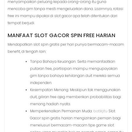
menyampaikan peluang kepada orang-orang itu guna
mencoba gim tanpa mesti mengeluarkan dana. Lazimnya, rotasi
free ini mampu dipakai di slot gacor apa telah ditentukan dari
tempat berjudi.
MANFAAT SLOT GACOR SPIN FREE HARIAN
Mendapatkan slot spin gratis per hari punya bermacam-macam
benefit, di tengah lain:
Tanpa Bahaya Keuangan: Serta memanfaatkan
putaran free, partisipan mampu mengupayakan
gim tanpa bahaya kehilangan duit mereka semua
independen.
Kesempatan Menang: Meskipun tak menggunakan
duit, giliran free ajeg memberikan probabilitas bagi
menang hadiah nyata.
Memperkenalkan Permainan Muda:
batikjitu
Slot
Gacor spin gratis harian mengizinkan pemain bagi
menelusuri bermacam-macam tipe game slot