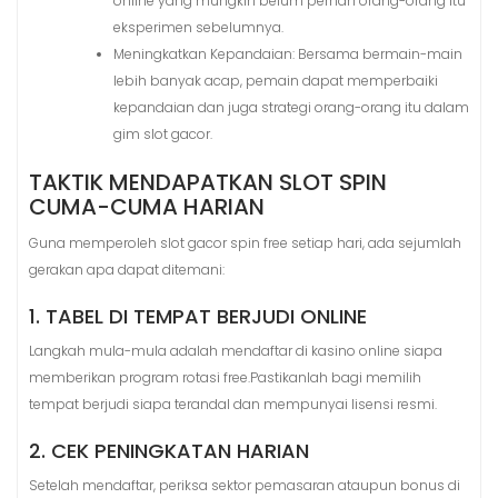
online yang mungkin belum pernah orang-orang itu
eksperimen sebelumnya.
Meningkatkan Kepandaian: Bersama bermain-main
lebih banyak acap, pemain dapat memperbaiki
kepandaian dan juga strategi orang-orang itu dalam
gim slot gacor.
TAKTIK MENDAPATKAN SLOT SPIN
CUMA-CUMA HARIAN
Guna memperoleh slot gacor spin free setiap hari, ada sejumlah
gerakan apa dapat ditemani:
1. TABEL DI TEMPAT BERJUDI ONLINE
Langkah mula-mula adalah mendaftar di kasino online siapa
memberikan program rotasi free.Pastikanlah bagi memilih
tempat berjudi siapa terandal dan mempunyai lisensi resmi.
2. CEK PENINGKATAN HARIAN
Setelah mendaftar, periksa sektor pemasaran ataupun bonus di