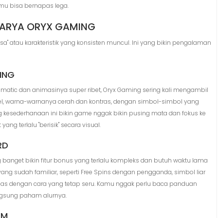
amu bisa bernapas lega.
KARYA ORYX GAMING
a" atau karakteristik yang konsisten muncul. Ini yang bikin pengalaman
ING
ematic dan animasinya super ribet, Oryx Gaming sering kali mengambil
pel, warna-warnanya cerah dan kontras, dengan simbol-simbol yang
dang kesederhanaan ini bikin game nggak bikin pusing mata dan fokus ke
g terlalu "berisik" secara visual.
RD
 banget bikin fitur bonus yang terlalu kompleks dan butuh waktu lama
ang sudah familiar, seperti Free Spins dengan pengganda, simbol liar
emas dengan cara yang tetap seru. Kamu nggak perlu baca panduan
ngsung paham alurnya.
UM