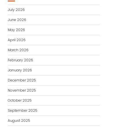
July 2026
June 2026
May 2026
April 2026
March 2026
February 2026
January 2026
December 2025
November 2025
October 2025
September 2025
August 2025