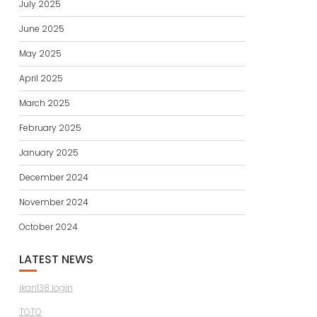
July 2025
June 2025
May 2025
April 2025
March 2025
February 2025
January 2025
December 2024
November 2024
October 2024
LATEST NEWS
ikan138 login
TOTO