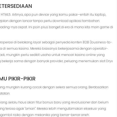
KETERSEDIAAN
ML5. Artinya, apa pun device yang kamu pakai—entah itu laptop,
jalan dengan lancar tanpa perlu download aplikasi tambahan.
ading-nya cepat. Ini poin plus banget di era di mana kita main game di
roperasi di belakang layar sebagai penyedia konten B2B (business-to-
di semua kasino. Mereka biasanya bekerjasama dengan operator-
Jadi, mungkin perlu sedikit usaha untuk mencari kasino online yang
ng bekerja sama dengan banyak provider, peluang menemukan slot Oryx
U PIKIR-PIKIR
 yang mungkin kurang cocok dengan selera semua orang. Berdasarkan
atatan.
ang selalu haus akan fitur bonus baru yang revolusioner dan belum
ng terasa agak "aman". Mereka lebih mengutamakan eksekusi yang
ngambil risiko dengan mekanika yang benar-benar aneh.