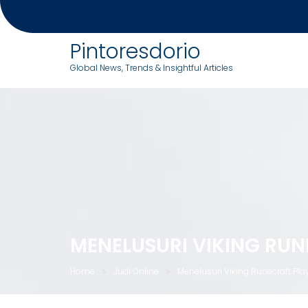
Pintoresdorio
Global News, Trends & Insightful Articles
Skip
to
content
MENELUSURI VIKING RUN
Home
Judi Online
Menelusuri Viking Runecraft Pla