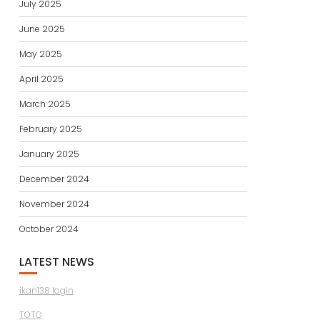
July 2025
June 2025
May 2025
April 2025
March 2025
February 2025
January 2025
December 2024
November 2024
October 2024
LATEST NEWS
ikan138 login
TOTO