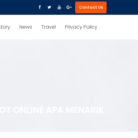
Contact Us
story
News
Travel
Privacy Policy
LOT ONLINE APA MENARIK