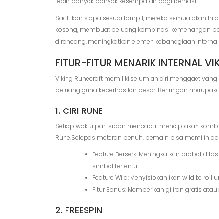
lebih banyak banyak kesempatan bagi berhasil.
Saat ikon siapa sesuai tampil, mereka semua akan hila
kosong, membuat peluang kombinasi kemenangan baru
dirancang, meningkatkan elemen kebahagiaan internal ti
FITUR-FITUR MENARIK INTERNAL V
Viking Runecraft memiliki sejumlah ciri menggaet 
peluang guna keberhasilan besar. Beriringan merupakan
1. CIRI RUNE
Setiap waktu partisipan mencapai menciptakan kombi
Rune.Selepas meteran penuh, pemain bisa memilih dari s
Feature Berserk: Meningkatkan probabil
simbol tertentu.
Feature Wild: Menyisipkan ikon wild ke r
Fitur Bonus: Memberikan giliran gratis 
2. FREESPIN