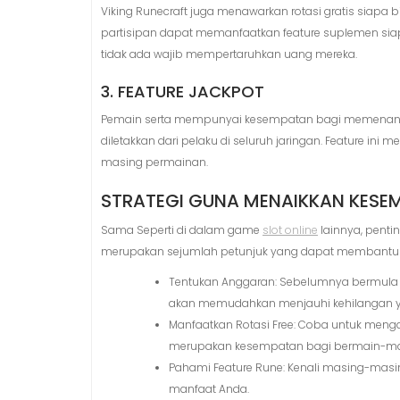
Viking Runecraft juga menawarkan rotasi gratis siapa b
partisipan dapat memanfaatkan feature suplemen si
tidak ada wajib mempertaruhkan uang mereka.
3. FEATURE JACKPOT
Pemain serta mempunyai kesempatan bagi memenangkan 
diletakkan dari pelaku di seluruh jaringan. Feature 
masing permainan.
STRATEGI GUNA MENAIKKAN KESE
Sama Seperti di dalam game
slot online
lainnya, penti
merupakan sejumlah petunjuk yang dapat membantu p
Tentukan Anggaran: Sebelumnya bermula be
akan memudahkan menjauhi kehilangan ya
Manfaatkan Rotasi Free: Coba untuk meng
merupakan kesempatan bagi bermain-mai
Pahami Feature Rune: Kenali masing-masin
manfaat Anda.