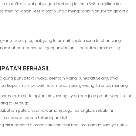
isa diaktifkan lewat gabungan lambang tertentu.Selama giliran free,
apa meningkatkan kesempatan untuk mengalahkan anugerah gigantic
jackpot progresif, yang terus naik sejalan serta taruhan yang
ini menambah komponen ketegangan dan antisipasi di dalam masing-
MPATAN BERHASIL
ng guna punya taktik waktu bermain Viking Runecraft.Selanjutnya
artisipan memperbaiki kesempatan orang-orang itu untuk menang:
rmain-main, tetapkan biaya yang nyata dan juga patuhi yang itu. Ini
ng tak terduga.
akibatkan putaran cuma-cuma sebagai barangkali, sebab ini
n bebas ancaman kekurangan duit.
g ciri rune serta gimana cara terhebat bagi memanfaatkannya untuk