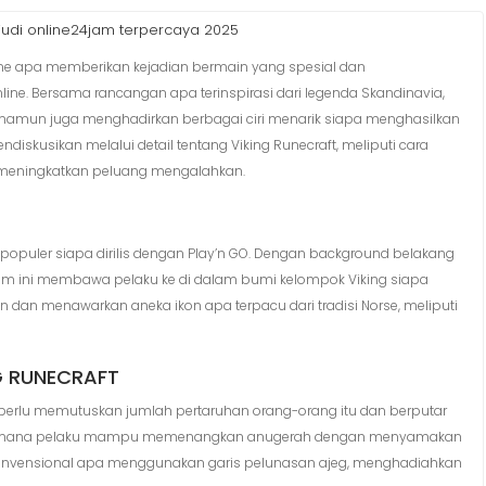
 judi online24jam terpercaya 2025
nline apa memberikan kejadian bermain yang spesial dan
ne. Bersama rancangan apa terinspirasi dari legenda Skandinavia,
r namun juga menghadirkan berbagai ciri menarik siapa menghasilkan
endiskusikan melalui detail tentang Viking Runecraft, meliputi cara
i meningkatkan peluang mengalahkan.
r- populer siapa dirilis dengan Play’n GO. Dengan background belakang
 gim ini membawa pelaku ke di dalam bumi kelompok Viking siapa
ran dan menawarkan aneka ikon apa terpacu dari tradisi Norse, meliputi
G RUNECRAFT
perlu memutuskan jumlah pertaruhan orang-orang itu dan berputar
, di dimana pelaku mampu memenangkan anugerah dengan menyamakan
ine konvensional apa menggunakan garis pelunasan ajeg, menghadiahkan