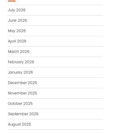
July 2026
June 2026
May 2026
April 2026
March 2026
February 2026
January 2026
December 2025
November 2025
October 2025
September 2025
August 2025