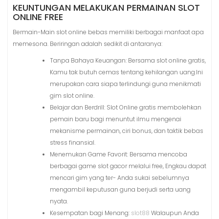
KEUNTUNGAN MELAKUKAN PERMAINAN SLOT
ONLINE FREE
Bermain-Main slot online bebas memiliki berbagai manfaat apa
memesona. Beriringan adalah sedikit di antaranya:
Tanpa Bahaya Keuangan: Bersama slot online gratis,
Kamu tak butuh cemas tentang kehilangan uang.Ini
merupakan cara siapa terlindungi guna menikmati
gim slot online.
Belajar dan Berdrill: Slot Online gratis membolehkan
pemain baru bagi menuntut ilmu mengenai
mekanisme permainan, ciri bonus, dan taktik bebas
stress finansial.
Menemukan Game Favorit: Bersama mencoba
berbagai game slot gacor melalui free, Engkau dapat
mencari gim yang ter- Anda sukai sebelumnya
mengambil keputusan guna berjudi serta uang
nyata.
Kesempatan bagi Menang:
slot88
Walaupun Anda