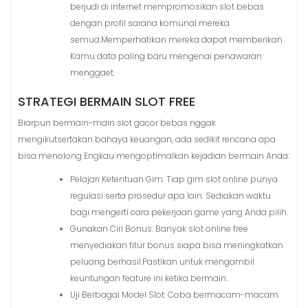
berjudi di internet mempromosikan slot bebas
dengan profil sarana komunal mereka
semua.Memperhatikan mereka dapat memberikan
Kamu data paling baru mengenai penawaran
menggaet.
STRATEGI BERMAIN SLOT FREE
Biarpun bermain-main slot gacor bebas nggak
mengikutsertakan bahaya keuangan, ada sedikit rencana apa
bisa menolong Engkau mengoptimalkan kejadian bermain Anda:
Pelajari Ketentuan Gim: Tiap gim slot online punya
regulasi serta prosedur apa lain. Sediakan waktu
bagi mengerti cara pekerjaan game yang Anda pilih.
Gunakan Ciri Bonus: Banyak slot online free
menyediakan fitur bonus siapa bisa meningkatkan
peluang berhasil.Pastikan untuk mengambil
keuntungan feature ini ketika bermain.
Uji Berbagai Model Slot: Coba bermacam-macam