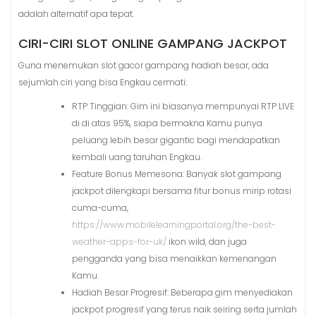
adalah alternatif apa tepat.
CIRI-CIRI SLOT ONLINE GAMPANG JACKPOT
Guna menemukan slot gacor gampang hadiah besar, ada
sejumlah ciri yang bisa Engkau cermati:
RTP Tinggian: Gim ini biasanya mempunyai RTP LIVE
di di atas 95%, siapa bermakna Kamu punya
peluang lebih besar gigantic bagi mendapatkan
kembali uang taruhan Engkau.
Feature Bonus Memesona: Banyak slot gampang
jackpot dilengkapi bersama fitur bonus mirip rotasi
cuma-cuma,
https://www.mobilelearningportal.org/the-best-
weather-apps-for-uk/
ikon wild, dan juga
pengganda yang bisa menaikkan kemenangan
Kamu.
Hadiah Besar Progresif: Beberapa gim menyediakan
jackpot progresif yang terus naik seiring serta jumlah