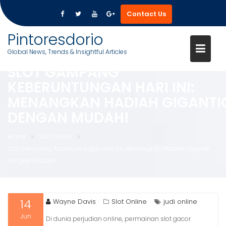
Contact Us
Skip
Pintoresdorio
to
Global News, Trends & Insightful Articles
content
SLOT GAMPANG
KEBERUNTUNGAN HARI INI:
MENANGKAN HADIAH GIGANTI
DENGAN MUDAH!
Home
Slot Online
Slot Gampang Keberuntungan Hari Ini: Menangkan Hadiah Gigantic
dengan Mudah!
14
Wayne Davis
Slot Online
judi online
Jun
Di dunia perjudian online, permainan slot gacor