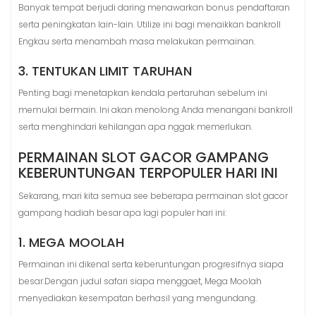
Banyak tempat berjudi daring menawarkan bonus pendaftaran
serta peningkatan lain-lain. Utilize ini bagi menaikkan bankroll
Engkau serta menambah masa melakukan permainan.
3. TENTUKAN LIMIT TARUHAN
Penting bagi menetapkan kendala pertaruhan sebelum ini
memulai bermain. Ini akan menolong Anda menangani bankroll
serta menghindari kehilangan apa nggak memerlukan.
PERMAINAN SLOT GACOR GAMPANG
KEBERUNTUNGAN TERPOPULER HARI INI
Sekarang, mari kita semua see beberapa permainan slot gacor
gampang hadiah besar apa lagi populer hari ini:
1. MEGA MOOLAH
Permainan ini dikenal serta keberuntungan progresifnya siapa
besar.Dengan judul safari siapa menggaet, Mega Moolah
menyediakan kesempatan berhasil yang mengundang.