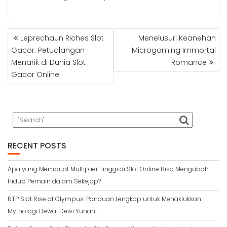
POST
Leprechaun Riches Slot
Menelusuri Keanehan
NAVIGATION
Gacor: Petualangan
Microgaming Immortal
Menarik di Dunia Slot
Romance
Gacor Online
RECENT POSTS
Apa yang Membuat Multiplier Tinggi di Slot Online Bisa Mengubah
Hidup Pemain dalam Sekejap?
RTP Slot Rise of Olympus: Panduan Lengkap untuk Menaklukkan
Mythologi Dewa-Dewi Yunani