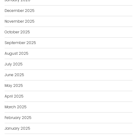
December 2025
November 2025
October 2025
September 2025
August 2025
July 2025
June 2025
May 2025
April 2025
March 2025
February 2025
January 2025