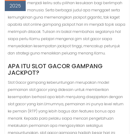
menjadi keliru satu pilihan kesukaan bagi berlimpah
2025
manusia. Serta berbagai judul apa menggaet serta
kemungkinan guna memenangkan jackpot gigantic, tak kaget
apabila slot online gampang jackpot hari ini menjadi topik siapa
melimpah dilacak. Tulisan ini bakal membahas segalanya hal
siapa perlu Kamu pelajari mengenai gim slot gacor siapa
menyediakan kesempatan jackpot tinggi, mencakup petunjuk
dan strategi guna menaikkan peluang menang Kamu.
APA ITU SLOT GACOR GAMPANG
JACKPOT?
Slot Gacor gampang keberuntungan merupakan model
permainan slot gacor yang didesain untuk memberikan
kesempatan berhasil apa lebih menjulang disejajarkan dengan
slot gacor yang lain.Umumnya, permainan ini punya level return
ke pemain (RTP) yang lebih bagus dan features bonus apa
menarik. Kepada para pelaku siapa mencari pengetahuan
melakukan permainan apa mengasyikkan sekaligus
menguntungkan, slot gacor gampang hadiah besar hari ini