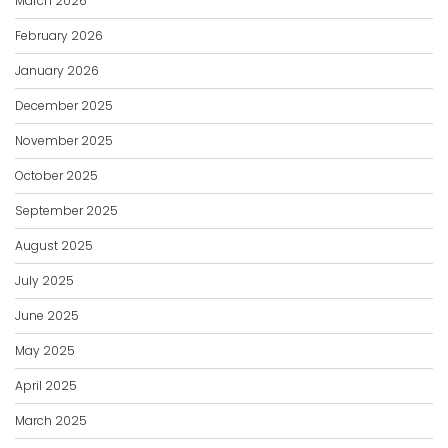
March 2026
February 2026
January 2026
December 2025
November 2025
October 2025
September 2025
August 2025
July 2025
June 2025
May 2025
April 2025
March 2025