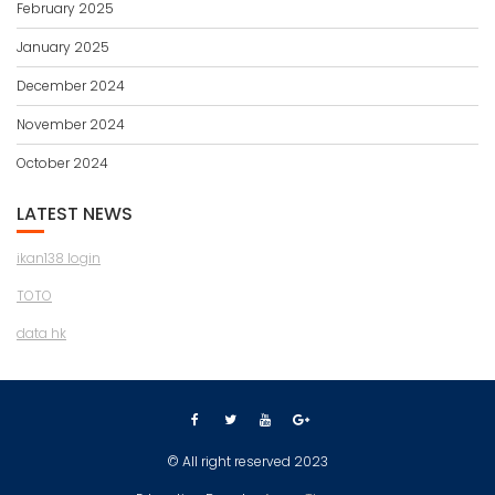
February 2025
January 2025
December 2024
November 2024
October 2024
LATEST NEWS
ikan138 login
TOTO
data hk
© All right reserved 2023