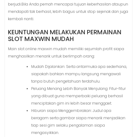
berjudi.Bila Anda pernah mencapai tujuan keberhasilan ataupun
mendapati tak berhasil, lebih bagus untuk stop sejenak dan juga
kembali nanti.
KEUNTUNGAN MELAKUKAN PERMAINAN
SLOT MAXWIN MUDAH
Main slot online maxwin mudah memiliki sejumlah profit siapa
menghasilkan menarik untuk berlimpah orang:
Mudah Dijalankan: Serta antarmuka apa sederhana,
siapakah bahkan mampu langsung mengawali
tanpa butuh pengetahuan terdahulu.
Peluang Menang Lebih Banyak Menjulang: Fitur-fitur
yang dibuat guna memperbaiki peluang berhasil
menciptakan gim ini lebih besar menggaet.
Hiburan siapa Menggembirakan: Judul apa
beragam serta gambar siapa menarik menjadikan
tiap sesi gim selaku pengalaman siapa
mengasyikkan.