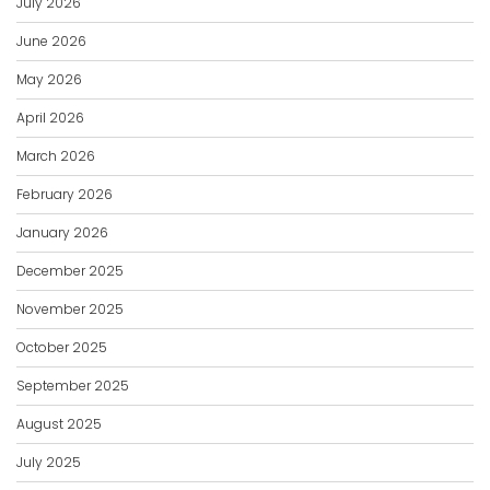
July 2026
June 2026
May 2026
April 2026
March 2026
February 2026
January 2026
December 2025
November 2025
October 2025
September 2025
August 2025
July 2025