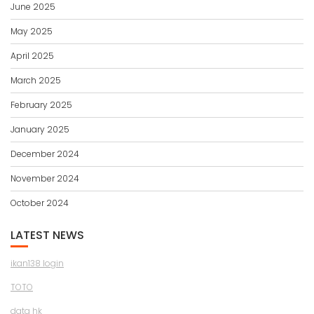
June 2025
May 2025
April 2025
March 2025
February 2025
January 2025
December 2024
November 2024
October 2024
LATEST NEWS
ikan138 login
TOTO
data hk