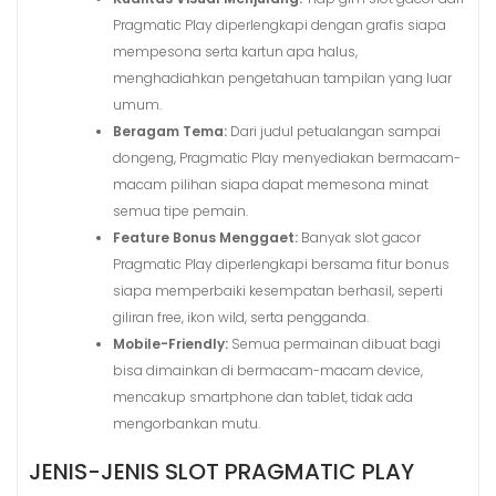
Pragmatic Play diperlengkapi dengan grafis siapa
mempesona serta kartun apa halus,
menghadiahkan pengetahuan tampilan yang luar
umum.
Beragam Tema:
Dari judul petualangan sampai
dongeng, Pragmatic Play menyediakan bermacam-
macam pilihan siapa dapat memesona minat
semua tipe pemain.
Feature Bonus Menggaet:
Banyak slot gacor
Pragmatic Play diperlengkapi bersama fitur bonus
siapa memperbaiki kesempatan berhasil, seperti
giliran free, ikon wild, serta pengganda.
Mobile-Friendly:
Semua permainan dibuat bagi
bisa dimainkan di bermacam-macam device,
mencakup smartphone dan tablet, tidak ada
mengorbankan mutu.
JENIS-JENIS SLOT PRAGMATIC PLAY