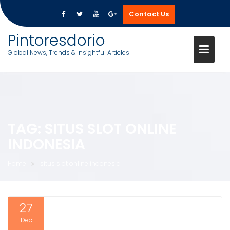
Contact Us
Skip
Pintoresdorio
to
Global News, Trends & Insightful Articles
content
TAG:
SITUS SLOT ONLINE
INDONESIA
Home
situs slot online indonesia
27
Dec