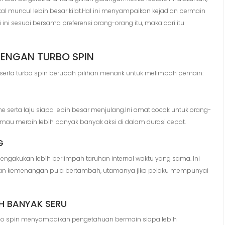
l muncul lebih besar kilat.Hal ini menyampaikan kejadian bermain
 ini sesuai bersama preferensi orang-orang itu, maka dari itu
DENGAN TURBO SPIN
 serta turbo spin berubah pilihan menarik untuk melimpah pemain:
e serta laju siapa lebih besar menjulang.Ini amat cocok untuk orang-
n mau meraih lebih banyak banyak aksi di dalam durasi cepat.
G
 mengakukan lebih berlimpah taruhan internal waktu yang sama. Ini
an kemenangan pula bertambah, utamanya jika pelaku mempunyai
IH BANYAK SERU
turbo spin menyampaikan pengetahuan bermain siapa lebih