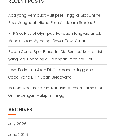
RECENT POSTS
Apa yang Membuat Multiplier Tinggi di Slot Online
Bisa Mengubah Hidup Pemain dalam Sekejap?
RTP Slot Rise of Olympus: Panduan Lengkap untuk
Menaklukkan Mythologi Dewa-Dewi Yunani
Bukan Cuma Spin Biasa, Ini Dia Sensasi Kompetisi
yang Lagi Booming di Kalangan Pencinta Slot
Level Pedasmu Akan Diuji: Habanero Jugglenaut,
Cabai yang Bikin Lidah Bergoyang
Mau Jackpot Besar? Ini Rahasia Mencari Game Slot
Online dengan Multiplier Tinggi
ARCHIVES
July 2026
June 2026