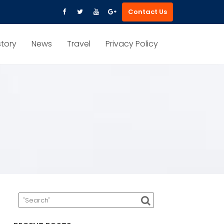
Contact Us
story
News
Travel
Privacy Policy