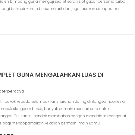
leh bimbang guna menguji sedikit saran slot gacor bersama turbo
at bagi bermain-main bersama arif dan juga rasakan setiap ketika
MPLET GUNA MENGALAHKAN LUAS DI
t terpercaya
atif pokok kepada kelompok fans taruhan daring di Bangsa Indonesia.
rmasuk slot gacor besar, banyak pemain mencari cara untuk
angan. Tulisan ini hendak membahas dengan mendalam mengenai
 tips bagi mengoptimalkan kejadian bermain-main Kamu.