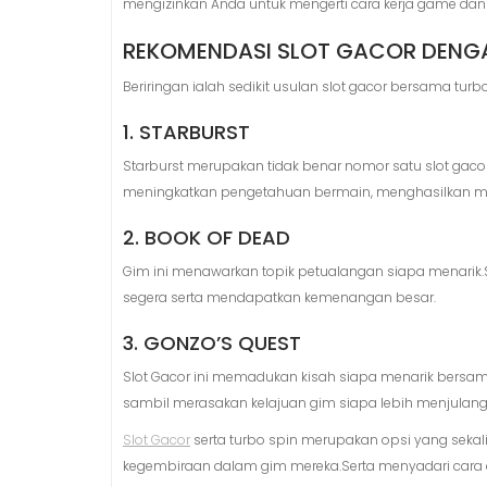
mengizinkan Anda untuk mengerti cara kerja game da
REKOMENDASI SLOT GACOR DENGA
Beriringan ialah sedikit usulan slot gacor bersama turbo
1. STARBURST
Starburst merupakan tidak benar nomor satu slot gacor 
meningkatkan pengetahuan bermain, menghasilkan ma
2. BOOK OF DEAD
Gim ini menawarkan topik petualangan siapa menarik.S
segera serta mendapatkan kemenangan besar.
3. GONZO’S QUEST
Slot Gacor ini memadukan kisah siapa menarik bersa
sambil merasakan kelajuan gim siapa lebih menjulang
Slot Gacor
serta turbo spin merupakan opsi yang seka
kegembiraan dalam gim mereka.Serta menyadari cara 