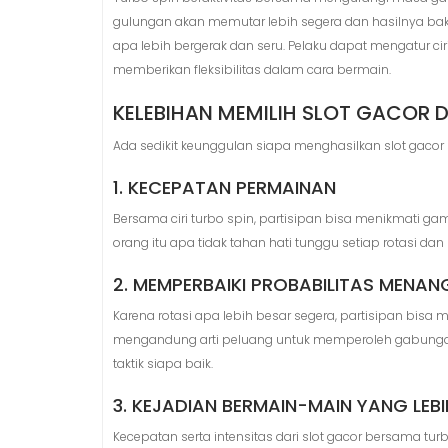
gulungan akan memutar lebih segera dan hasilnya baka
apa lebih bergerak dan seru. Pelaku dapat mengatur ciri
memberikan fleksibilitas dalam cara bermain.
KELEBIHAN MEMILIH SLOT GACOR 
Ada sedikit keunggulan siapa menghasilkan slot gacor
1. KECEPATAN PERMAINAN
Bersama ciri turbo spin, partisipan bisa menikmati gam
orang itu apa tidak tahan hati tunggu setiap rotasi da
2. MEMPERBAIKI PROBABILITAS MENAN
Karena rotasi apa lebih besar segera, partisipan bisa
mengandung arti peluang untuk memperoleh gabung
taktik siapa baik.
3. KEJADIAN BERMAIN-MAIN YANG LEB
Kecepatan serta intensitas dari slot gacor bersama 