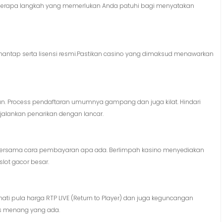
 beberapa langkah yang memerlukan Anda patuhi bagi menyatakan
mantap serta lisensi resmi.Pastikan casino yang dimaksud menawarkan
un. Process pendaftaran umumnya gampang dan juga kilat. Hindari
jalankan penarikan dengan lancar.
i bersama cara pembayaran apa ada. Berlimpah kasino menyediakan
lot gacor besar.
ti pula harga RTP LIVE (Return to Player) dan juga keguncangan
as menang yang ada.