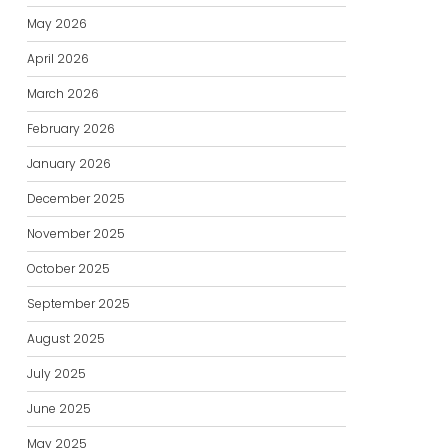
May 2026
April 2026
March 2026
February 2026
January 2026
December 2025
November 2025
October 2025
September 2025
August 2025
July 2025
June 2025
May 2025