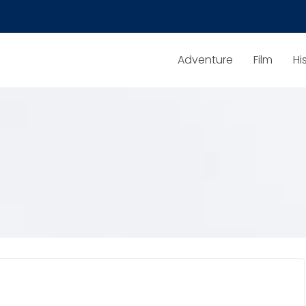
Adventure
Film
Hi