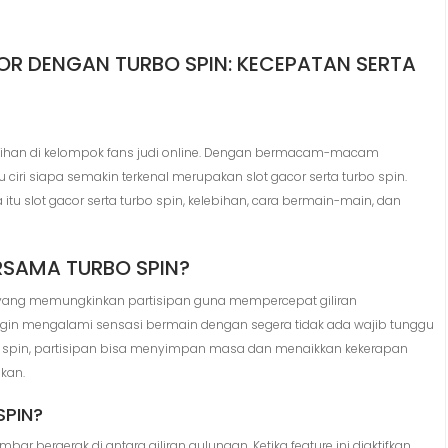
OR DENGAN TURBO SPIN: KECEPATAN SERTA
pilihan di kelompok fans judi online. Dengan bermacam-macam
iri siapa semakin terkenal merupakan slot gacor serta turbo spin.
itu slot gacor serta turbo spin, kelebihan, cara bermain-main, dan
RSAMA TURBO SPIN?
or yang memungkinkan partisipan guna mempercepat giliran
ingin mengalami sensasi bermain dengan segera tidak ada wajib tunggu
rbo spin, partisipan bisa menyimpan masa dan menaikkan kekerapan
kan.
SPIN?
 bergerak di antara giliran gulungan. Ketika feature ini diaktifkan,