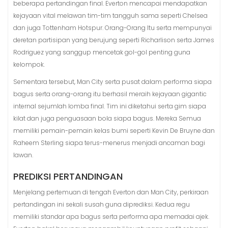
beberapa pertandingan final. Everton mencapai mendapatkan
kejayaan vital melawan tim-tim tangguh sama seperti Chelsea
dan juga Tottenham Hotspur. Orang-Orang Itu serta mempunyai
deretan partisipan yang berujung seperti Richarlison serta James
Rodriguez yang sanggup mencetak gol-gol penting guna
kelompok.
Sementara tersebut, Man City serta pusat dalam performa siapa
bagus serta orang-orang itu berhasil meraih kejayaan gigantic
internal sejumlah lomba final. Tim ini diketahui serta gim siapa
kilat dan juga penguasaan bola siapa bagus. Mereka Semua
memiliki pemain-pemain kelas bumi seperti Kevin De Bruyne dan
Raheem Sterling siapa terus-menerus menjadi ancaman bagi
lawan.
PREDIKSI PERTANDINGAN
Menjelang pertemuan di tengah Everton dan Man City, perkiraan
pertandingan ini sekali susah guna diprediksi. Kedua regu
memiliki standar apa bagus serta performa apa memadai ajek.