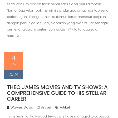
serta Man City adalah tidak benar satu siapa perlu ditonton.
Nomor Dua kelompok memiliki standar apa amat mantap serta
pertarungan di tengah mereka semua terus-menerus berjalan
dengan penuh gairah. Jadi, siapakah yang akan keluar sebagai
pemenang dalam pertemuan waktu ini? Kita tunggu saja
hasilnya!…
4
Nov
2024
THEO JAMES MOVIES AND TV SHOWS: A
COMPREHENSIVE GUIDE TO HIS STELLAR
CAREER
Wayne Davis
Artikel
Artikel
In the realm of Hollywood, few actors have managed to captivate