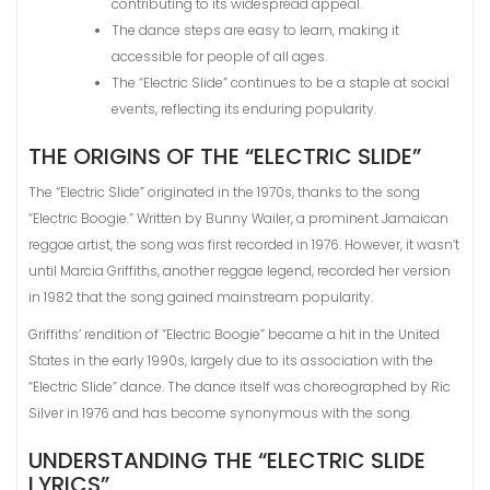
contributing to its widespread appeal.
The dance steps are easy to learn, making it
accessible for people of all ages.
The “Electric Slide” continues to be a staple at social
events, reflecting its enduring popularity.
THE ORIGINS OF THE “ELECTRIC SLIDE”
The “Electric Slide” originated in the 1970s, thanks to the song
“Electric Boogie.” Written by Bunny Wailer, a prominent Jamaican
reggae artist, the song was first recorded in 1976. However, it wasn’t
until Marcia Griffiths, another reggae legend, recorded her version
in 1982 that the song gained mainstream popularity.
Griffiths’ rendition of “Electric Boogie” became a hit in the United
States in the early 1990s, largely due to its association with the
“Electric Slide” dance. The dance itself was choreographed by Ric
Silver in 1976 and has become synonymous with the song.
UNDERSTANDING THE “ELECTRIC SLIDE
LYRICS”