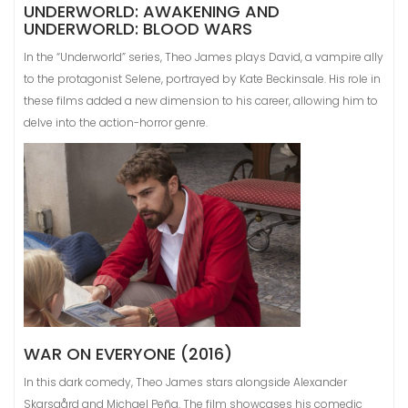
UNDERWORLD: AWAKENING AND
UNDERWORLD: BLOOD WARS
In the “Underworld” series, Theo James plays David, a vampire ally
to the protagonist Selene, portrayed by Kate Beckinsale. His role in
these films added a new dimension to his career, allowing him to
delve into the action-horror genre.
WAR ON EVERYONE (2016)
In this dark comedy, Theo James stars alongside Alexander
Skarsgård and Michael Peña. The film showcases his comedic