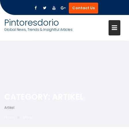
Contact Us
Pintoresdorio
Global News, Trends & Insightful Articles
Skip
to
content
CATEGORY:
ARTIKEL
Artikel
Home
Artikel