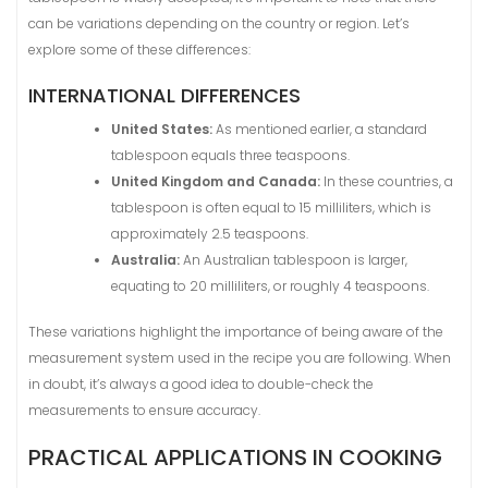
can be variations depending on the country or region. Let’s
explore some of these differences:
INTERNATIONAL DIFFERENCES
United States:
As mentioned earlier, a standard
tablespoon equals three teaspoons.
United Kingdom and Canada:
In these countries, a
tablespoon is often equal to 15 milliliters, which is
approximately 2.5 teaspoons.
Australia:
An Australian tablespoon is larger,
equating to 20 milliliters, or roughly 4 teaspoons.
These variations highlight the importance of being aware of the
measurement system used in the recipe you are following. When
in doubt, it’s always a good idea to double-check the
measurements to ensure accuracy.
PRACTICAL APPLICATIONS IN COOKING