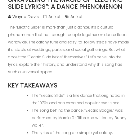
SLIDE LYRICS”: A DANCE PHENOMENON
Wayne Davis
Artikel
Artikel
The “Electric Slide” is more than just a dance; it’s a cultural
phenomenon that has brought people together on dance floors
worldwide. The catchy tune and easy-to-follow steps have made
it a staple at weddings, parties, and social gatherings. But what
about the “Electric Slide lyrics” themselves? Let’s delve into the
lyrics, explore their history, and understand why this song has
such a universal appeal.
KEY TAKEAWAYS
The “Electric Slide” is a line dance that originated in
the 1970s and has remained popular ever since.
The song behind the dance, “Electric Boogie,” was
performed by Marcia Griffiths and written by Bunny
Wailer.
The lyrics of the song are simple yet catchy,